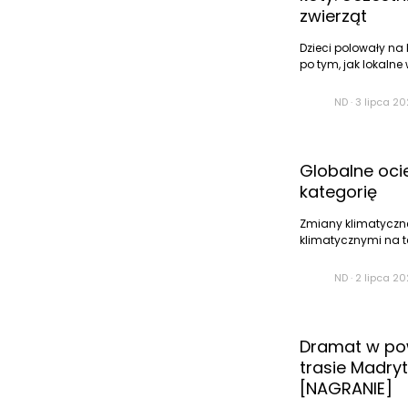
zwierząt
Dzieci polowały na 
po tym, jak lokalne
ND
·
3 lipca 20
Globalne ocie
kategorię
Zmiany klimatyczne
klimatycznymi na t
ND
·
2 lipca 20
Dramat w pow
trasie Madryt
[NAGRANIE]