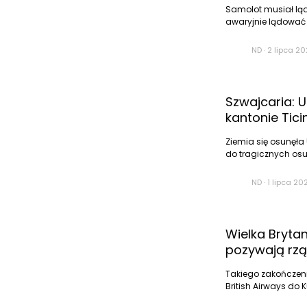
Samolot musiał lą
awaryjnie lądować w
ND
·
2 lipca 20
Szwajcaria: 
kantonie Tici
Ziemia się osunęła
do tragicznych osun
ND
·
1 lipca 202
Wielka Brytan
pozywają rzą
Takiego zakończenia
British Airways do 