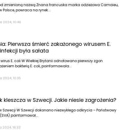
d zmienioną nazwą Znana francuska marka odzieżowa Camaieu,
 Polsce, powraca na rynek...
a 2024, 10:46
nia: Pierwsza śmierć zakażonego wirusem E.
infekcji była sałata
 wirus E. coli W Wielkiej Brytanii odnotowano pierwszy zgon
niem bakterią E. coli, poinformowała...
a 2024, 10:35
kleszcza w Szwecji. Jakie niesie zagrożenia?
 w Szwecji W Szwecji dokonano niezwykłego odkrycia – Państwowy
i (SVA) poinformował...
a 2024, 16:33