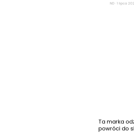
ND
·
1 lipca 202
Ta marka odz
powróci do 