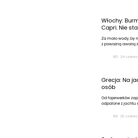
Włochy: Burm
Capri. Nie st
Za mało wody, by m
z poważną awarią si
ND
·
24 czerwc
Grecja: Na ja
osób
Od fajerwerków zapł
odpalone z jachtu
ND
·
25 czerwc