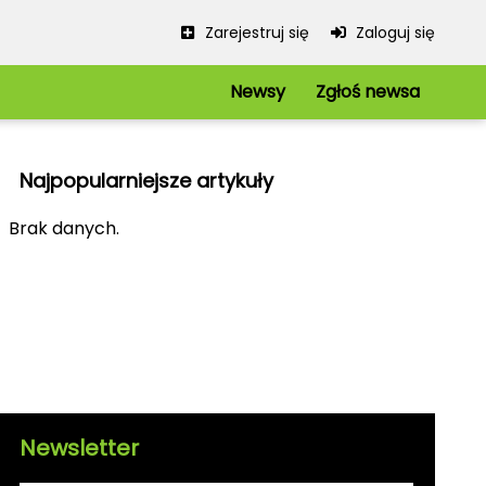
Zarejestruj się
Zaloguj się
Newsy
Zgłoś newsa
Serwis
Redakcja
Najpopularniejsze artykuły
Regulamin
Polityka prywatności
iowe
Brak danych.
Mapa strony
kie
Kanały RSS
Newsletter