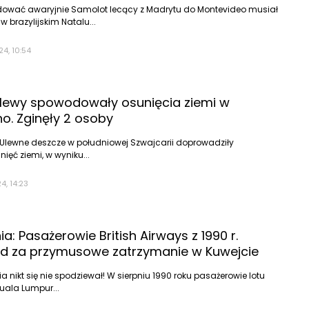
dować awaryjnie Samolot lecący z Madrytu do Montevideo musiał
 brazylijskim Natalu...
24, 10:54
Ulewy spowodowały osunięcia ziemi w
no. Zginęły 2 osoby
 Ulewne deszcze w południowej Szwajcarii doprowadziły
ięć ziemi, w wyniku...
4, 14:23
ia: Pasażerowie British Airways z 1990 r.
d za przymusowe zatrzymanie w Kuwejcie
 nikt się nie spodziewał! W sierpniu 1990 roku pasażerowie lotu
Kuala Lumpur...