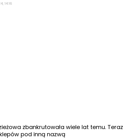
4, 14:16
ieżowa zbankrutowała wiele lat temu. Teraz
sklepów pod inną nazwą