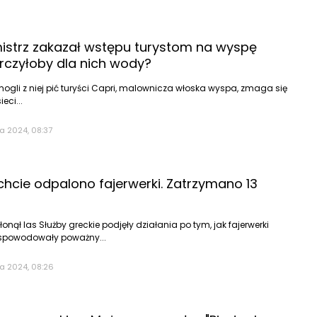
istrz zakazał wstępu turystom na wyspę
arczyłoby dla nich wody?
ogli z niej pić turyści Capri, malownicza włoska wyspa, zmaga się
eci...
a 2024, 08:37
chcie odpalono fajerwerki. Zatrzymano 13
onął las Służby greckie podjęły działania po tym, jak fajerwerki
 spowodowały poważny...
a 2024, 08:26