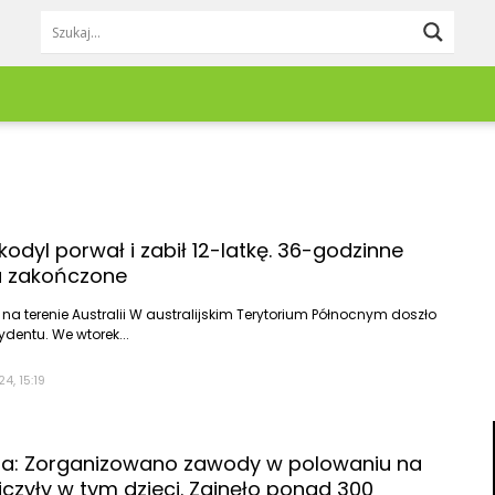
Lifestyle
Redakcja
Pieniądze
Zgłoś newsa
Moda & Uroda
Kontakt
Trzebnica
Wrocław
Dom & Wnętrze
Reklama
Twardogóra
Zagłębie Miedz
Jedzenie & Napoje
okodyl porwał i zabił 12-latkę. 36-godzinne
Wołów
Ząbkowice Śląs
Podróże
a zakończone
Praca & Rozwój
Zdrowie
na terenie Australii W australijskim Terytorium Północnym doszło
dentu. We wtorek...
Kobieta
Mężczyzna
4, 15:19
Dziecko
Zwierzęta
Porady
ia: Zorganizowano zawody w polowaniu na
DIY
iczyły w tym dzieci. Zginęło ponad 300