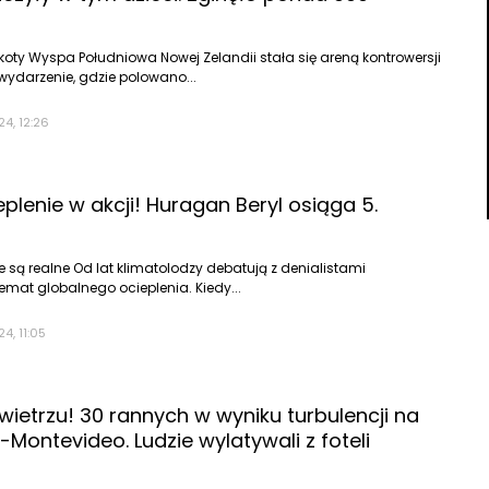
koty Wyspa Południowa Nowej Zelandii stała się areną kontrowersji
 wydarzenie, gdzie polowano...
24, 12:26
plenie w akcji! Huragan Beryl osiąga 5.
 są realne Od lat klimatolodzy debatują z denialistami
emat globalnego ocieplenia. Kiedy...
24, 11:05
ietrzu! 30 rannych w wyniku turbulencji na
-Montevideo. Ludzie wylatywali z foteli