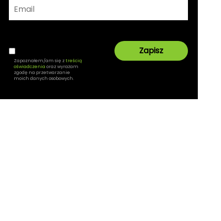
Zapoznałem/am się z
treścią
oświadczenia
oraz wyrażam
zgodę na przetwarzanie
moich danych osobowych.