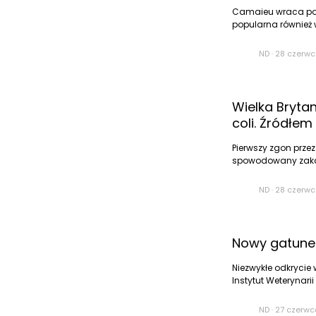
Camaieu wraca po
popularna również w
ND
·
28 czerwc
Wielka Bryta
coli. Źródłem 
Pierwszy zgon przez
spowodowany zakaże
ND
·
28 czerwc
Nowy gatunek 
Niezwykłe odkrycie
Instytut Weterynari
ND
·
27 czerwc