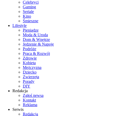
Celebryci
Gaming
Seriale
Kino
Śmieszne
Lifestyle
Pieniądze
Moda & Uroda
Dom & Wnętrze
Jedzenie & Napoje
Podróże
Praca & Rozwój
Zdrowie
Kobieta
Mężczyzna
Dziecko
Zwierzęta
Porady
DIY
Redakcja
Zgłoś newsa
Kontakt
Reklama
Serwis
Redakcja