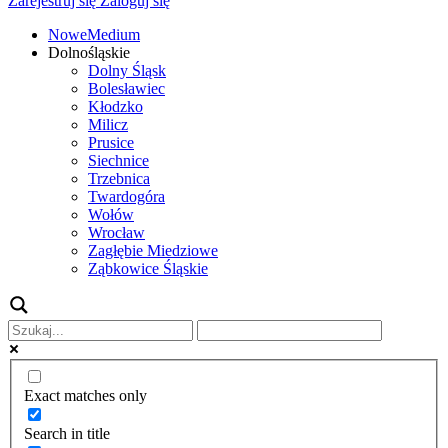
Zarejestruj się
Zaloguj się
NoweMedium
Dolnośląskie
Dolny Śląsk
Bolesławiec
Kłodzko
Milicz
Prusice
Siechnice
Trzebnica
Twardogóra
Wołów
Wrocław
Zagłębie Miedziowe
Ząbkowice Śląskie
Exact matches only
Search in title