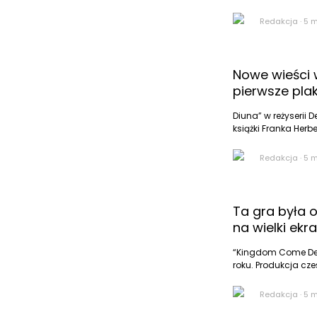
Redakcja
·
5 
Nowe wieści 
pierwsze pla
Diuna” w reżyserii
książki Franka Herb
Redakcja
·
5 
Ta gra była 
na wielki ekr
“Kingdom Come Deli
roku. Produkcja cze
Redakcja
·
5 