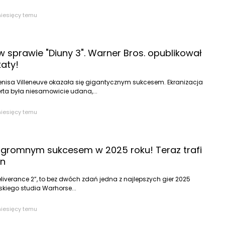
miesięcy temu
w sprawie "Diuny 3". Warner Bros. opublikował
katy!
 Denisa Villeneuve okazała się gigantycznym sukcesem. Ekranizacja
erta była niesamowicie udana,...
miesięcy temu
ogromnym sukcesem w 2025 roku! Teraz trafi
an
verance 2”, to bez dwóch zdań jedna z najlepszych gier 2025
skiego studia Warhorse...
miesięcy temu