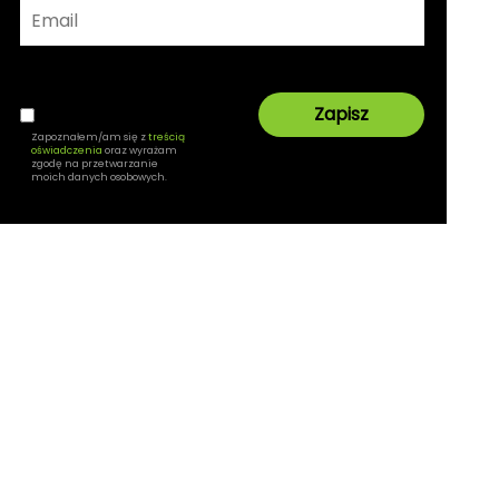
Zapoznałem/am się z
treścią
oświadczenia
oraz wyrażam
zgodę na przetwarzanie
moich danych osobowych.