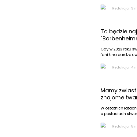
Redakcja
·
3 
To będzie na
"Barbenheime
Gdy w 2023 roku sw
fani kina bardzo uw
Redakcja
·
4 
Mamy zwiastu
znajome twa
W ostatnich latach
o postaciach stworz
Redakcja
·
5 