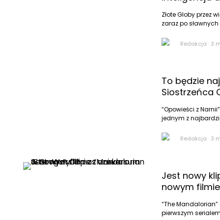
Złote Globy przez w
zaraz po sławnych 
Redakcja
·
3 
To będzie najd
Siostrzeńca C
“Opowieści z Narnii
jednym z najbardzie
Redakcja
·
3 
Jest nowy kl
nowym filmie
“The Mandalorian”
pierwszym serialem