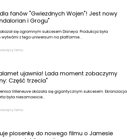
 dla fanów "Gwiezdnych Wojen"! Jest nowy
ndalorian i Grogu"
 okazał się ogromnym sukcesem Disneya. Produkcja była
 wytwórni z tego uniwersum na platformie...
miesięcy temu
alamet ujawnia! Lada moment zobaczymy
ny: Część trzecia"
i Denisa Villeneuve okazała się gigantycznym sukcesem. Ekranizacja
erta była niesamowicie...
miesięcy temu
je piosenkę do nowego filmu o Jamesie