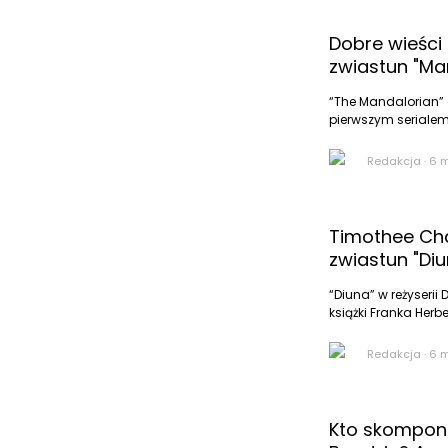
Dobre wieści
zwiastun "Ma
“The Mandalorian”
pierwszym serialem
Redakcja
·
6 
Timothee Ch
zwiastun "Diu
“Diuna” w reżyseri
książki Franka Herb
Redakcja
·
6 
Kto skomponu