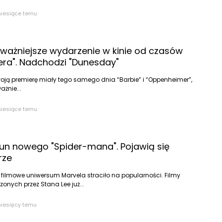
miesiące temu
jważniejsze wydarzenie w kinie od czasów
ra". Nadchodzi "Dunesday"
oją premierę miały tego samego dnia “Barbie” i “Oppenheimer”,
ażnie...
miesiące temu
n nowego "Spider-mana". Pojawią się
rze
 filmowe uniwersum Marvela straciło na popularności. Filmy
onych przez Stana Lee już...
miesięcy temu