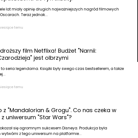
iele lat miały opinię drugich najważniejszych nagród filmowych
Oscarach. Teraz jednak...
miesiące temu
roższy film Netflixa! Budżet "Narnii:
zarodzieja" jest olbrzymi
” to seria legendarna. Książki były swego czas bestsellerem, a także
j...
miesiące temu
ip z "Mandalorian & Grogu". Co nas czeka w
 z uniwersum "Star Wars"?
 okazał się ogromnym sukcesem Disneya. Produkcja była
 wytwórni z tego uniwersum na platformie...