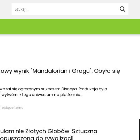
Lifestyle
Redakcja
Pieniądze
Zgłoś newsa
Moda & Uroda
Kontakt
Trzebnica
Wrocław
Dom & Wnętrze
Reklama
Twardogóra
Zagłębie Miedz
Jedzenie & Napoje
owy wynik "Mandalorian i Grogu". Obyło się
Wołów
Ząbkowice Śląs
Podróże
Praca & Rozwój
Zdrowie
okazał się ogromnym sukcesem Disneya. Produkcja była
 wytwórni z tego uniwersum na platformie...
Kobieta
Mężczyzna
miesiące temu
Dziecko
Zwierzęta
Porady
ulaminie Złotych Globów. Sztuczna
DIY
dopuszczona do rywalizacji