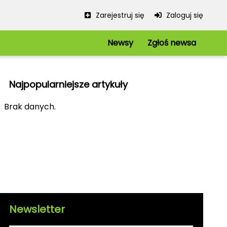
Zarejestruj się
Zaloguj się
Newsy
Zgłoś newsa
Serwis
Redakcja
Najpopularniejsze artykuły
Regulamin
Polityka prywatności
iowe
Brak danych.
Mapa strony
kie
Kanały RSS
Newsletter