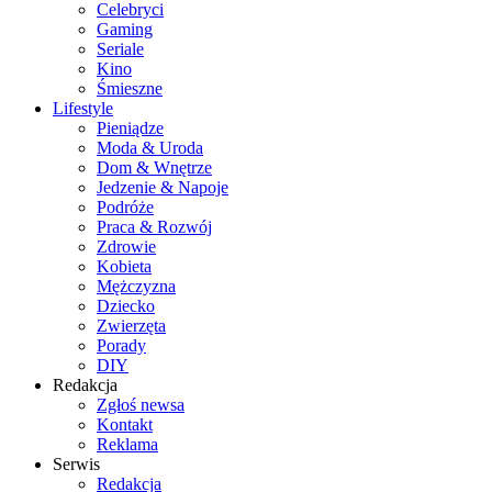
Celebryci
Gaming
Seriale
Kino
Śmieszne
Lifestyle
Pieniądze
Moda & Uroda
Dom & Wnętrze
Jedzenie & Napoje
Podróże
Praca & Rozwój
Zdrowie
Kobieta
Mężczyzna
Dziecko
Zwierzęta
Porady
DIY
Redakcja
Zgłoś newsa
Kontakt
Reklama
Serwis
Redakcja