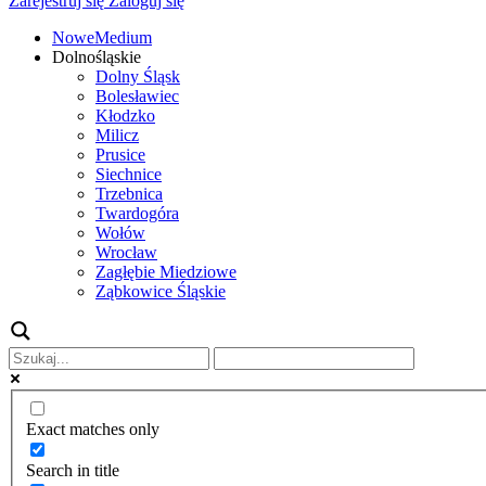
Zarejestruj się
Zaloguj się
NoweMedium
Dolnośląskie
Dolny Śląsk
Bolesławiec
Kłodzko
Milicz
Prusice
Siechnice
Trzebnica
Twardogóra
Wołów
Wrocław
Zagłębie Miedziowe
Ząbkowice Śląskie
Exact matches only
Search in title