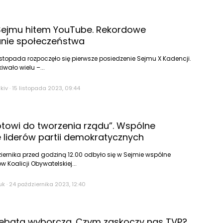
Sejmu hitem YouTube. Rekordowe
anie społeczeństwa
listopada rozpoczęło się pierwsze posiedzenie Sejmu X Kadencji.
iwało wielu –...
kiv
·
15 listopada 2023, 09:44
towi do tworzenia rządu”. Wspólne
 liderów partii demokratycznych
iernika przed godziną 12.00 odbyło się w Sejmie wspólne
 Koalicji Obywatelskiej...
uk
·
24 października 2023, 12:40
debata wyborcza. Czym zaskoczy nas TVP?