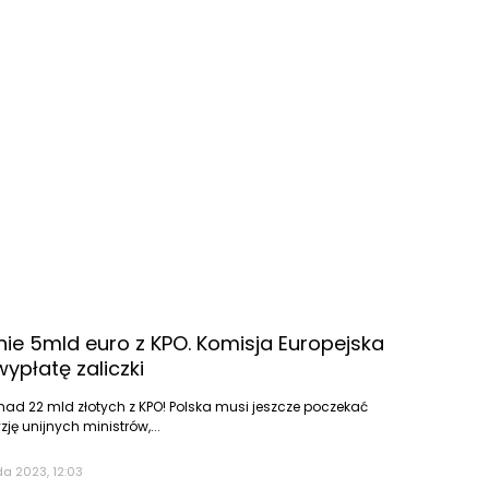
nie 5mld euro z KPO. Komisja Europejska
wypłatę zaliczki
nad 22 mld złotych z KPO! Polska musi jeszcze poczekać
ę unijnych ministrów,...
da 2023, 12:03