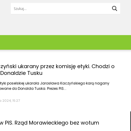
Lifestyle
Redakcja
Pieniądze
Zgłoś newsa
yński ukarany przez komisję etyki. Chodzi o
Moda & Uroda
Kontakt
Trzebnica
Wrocław
 Donaldzie Tusku
Dom & Wnętrze
Reklama
Twardogóra
Zagłębie Miedz
Jedzenie & Napoje
yki poselskiej ukarała Jarosława Kaczyńskiego karą nagany
Wołów
Ząbkowice Śląs
Podróże
owane do Donalda Tuska. Prezes PiS...
Praca & Rozwój
Zdrowie
a 2024, 15:27
Kobieta
Mężczyzna
w PiS. Rząd Morawieckiego bez wotum
Dziecko
Zwierzęta