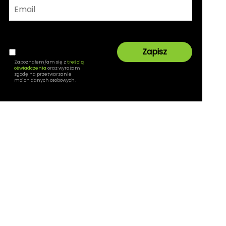
Zapoznałem/am się z
treścią
oświadczenia
oraz wyrażam
zgodę na przetwarzanie
moich danych osobowych.