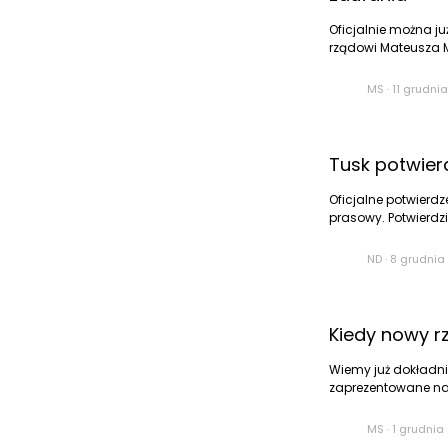
Oficjalnie można j
rządowi Mateusza M
MS
·
11 grudnia
Tusk potwier
Oficjalne potwierdz
prasowy. Potwierdzi
ND
·
8 grudnia 
Kiedy nowy r
Wiemy już dokładnie
zaprezentowane na 
MS
·
1 grudnia