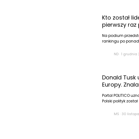
Kto został l
pierwszy raz
Na podium przedsta
rankingu po ponad c
ND
·
1 grudnia 
Donald Tusk 
Europy. Znala
Portal POLITICO uz
Polski polityk został
MS
·
30 listop