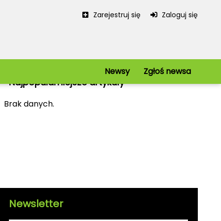
Zarejestruj się
Zaloguj się
Newsy
Zgłoś newsa
Najpopularniejsze artykuły
Serwis
Redakcja
Brak danych.
Regulamin
Polityka prywatności
iowe
Mapa strony
kie
Kanały RSS
Newsletter