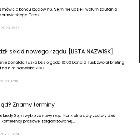
Porady
uż mówić o końcu rządów PiS. Sejm nie udzielił wotum zaufania
DIY
orawieckiego. Teraz...
 2023, 16:17
dził skład nowego rządu. [LISTA NAZWISK]
enie Donalda Tuska Dziś o godz. 10:00 Donald Tusk zwołał briefing
ł na nim nazwiska kilku...
2023, 12:18
ząd? Znamy terminy
 kiedy Sejm wybierze nowy rząd. Konkretne daty zostały dziś
konferencji prasowej zorganizowanej...
 2023, 16:24