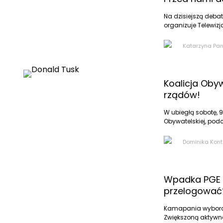
Na dzisiejszą debat
organizuje Telewizja
Katarzyna Pan
Koalicja Obyw
rządów!
W ubiegłą sobotę, 
Obywatelskiej, podc
Dominika Kon
Wpadka PGE n
przelogować
Kamapania wyborcz
Zwiększoną aktywn