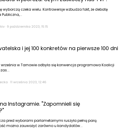
ę wyborczą czeka wielu. Kontrowersje wzbudza fakt, że debatę
 Publiczna,...
kiv
·
9 października 2023, 15:15
atelska i jej 100 konkretów na pierwsze 100 dni
9 września w Tarnowie odbyła się konwencja programowa Koalicji
zas...
tecka
·
11 września 2023, 12:46
a Instagramie. "Zapomnieli się
?"
a pred wyborami parlametarnymi ruszyła pełną parą.
ość można zauważyć zarówno u kandydatów...