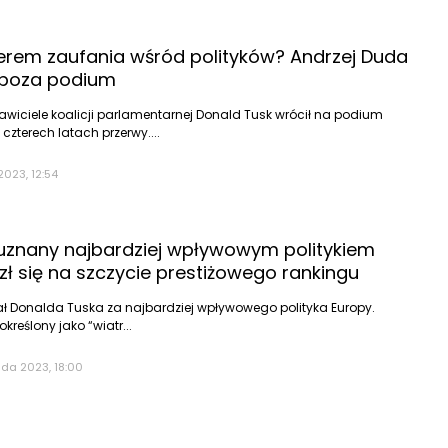
iderem zaufania wśród polityków? Andrzej Duda
 poza podium
wiciele koalicji parlamentarnej Donald Tusk wrócił na podium
zterech latach przerwy....
2023, 12:54
uznany najbardziej wpływowym politykiem
zł się na szczycie prestiżowego rankingu
nał Donalda Tuska za najbardziej wpływowego polityka Europy.
 określony jako “wiatr...
ada 2023, 18:00