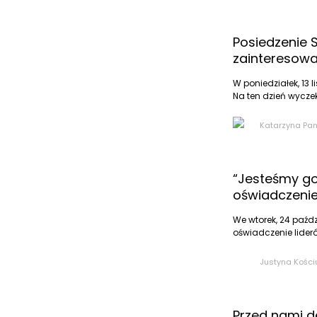
Posiedzenie 
zainteresow
W poniedziałek, 13 
Na ten dzień wyczek
Katarzyna Pan
“Jesteśmy go
oświadczenie
We wtorek, 24 paźdz
oświadczenie liderów
Justyna Kości
Przed nami 