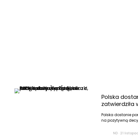
Polska dosta
zatwierdziła 
Polska dostanie po
na pozytywną decyzj
ND
·
21 listopa