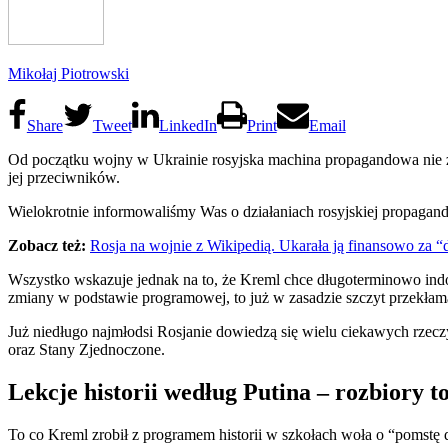
Mikołaj Piotrowski
Share
Tweet
LinkedIn
Print
Email
Od początku wojny w Ukrainie rosyjska machina propagandowa nie z
jej przeciwników.
Wielokrotnie informowaliśmy Was o działaniach rosyjskiej propagand
Zobacz też:
Rosja na wojnie z Wikipedią. Ukarała ją finansowo za “
Wszystko wskazuje jednak na to, że Kreml chce długoterminowo indokt
zmiany w podstawie programowej, to już w zasadzie szczyt przekłam
Już niedługo najmłodsi Rosjanie dowiedzą się wielu ciekawych rzecz
oraz Stany Zjednoczone.
Lekcje historii według Putina – rozbiory 
To co Kreml zrobił z programem historii w szkołach woła o “pomstę 