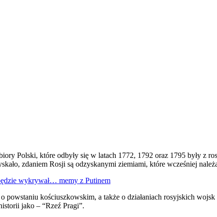
zbiory Polski, które odbyły się w latach 1772, 1792 oraz 1795 były z 
zyskało, zdaniem Rosji są odzyskanymi ziemiami, które wcześniej należ
y będzie wykrywał… memy z Putinem
powstaniu kościuszkowskim, a także o działaniach rosyjskich wojsk 
istorii jako – “Rzeź Pragi”.