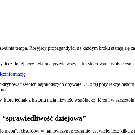
walnia tempa. Rosyjscy propagandyści na każdym kroku starają się z
y, lecz do tej pory była ona przede wszystkim skierowana wobec osób 
dezinformację”
rynować swoich najmłodszych obywateli. Do tej pory lekcje historii w 
ania.
y, które jednak z historią mają niewiele wspólnego. Kreml w szczegól
to “sprawiedliwość dziejowa”
do nieba”. Absurdów w najnowszym programie jest wiele, lecz kilka z