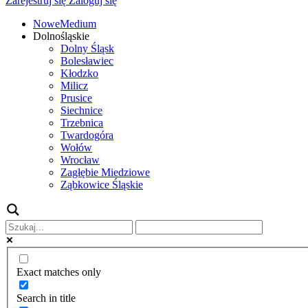
Zarejestruj się
Zaloguj się
NoweMedium
Dolnośląskie
Dolny Śląsk
Bolesławiec
Kłodzko
Milicz
Prusice
Siechnice
Trzebnica
Twardogóra
Wołów
Wrocław
Zagłębie Miedziowe
Ząbkowice Śląskie
Exact matches only
Search in title