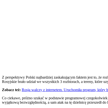
Z perspektywy Polski najbardziej zaskakującym faktem jest to, że ro
Rosyjskie brało udział we wszystkich 3 rozbiorach, a tereny, które u
Zobacz też:
Rosja walczy z internetem. Uruchomiła program, któr
Co ciekawe, próżno szukać w podstawie programowej czegokolwiek o 
wyjątkową bezwzględnością, a sam atak na tę dzielnicę przeszedł do h