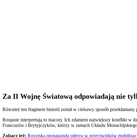
Za II Wojnę Światową odpowiadają nie tylk
Również ten fragment historii został w ciekawy sposób przekłamany p
Rosjanie interpretują to inaczej. Ich zdaniem największy konflikt w
Francuzów i Brytyjczyków, którzy w ramach Układu Monachijskiego z
Zobacz też:
Rosyjska propaganda uderza w przeciwników mobilizacji