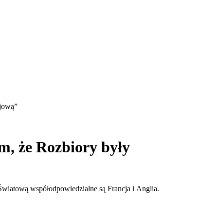
ejową”
m, że Rozbiory były
ę Światową współodpowiedzialne są Francja i Anglia.