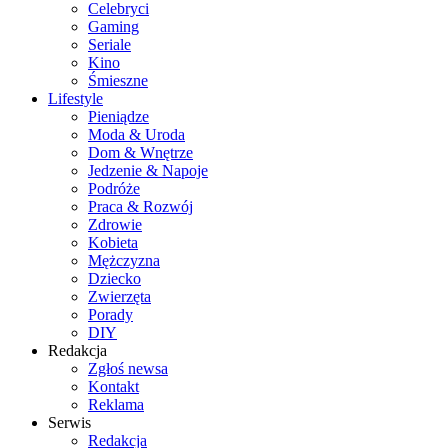
Celebryci
Gaming
Seriale
Kino
Śmieszne
Lifestyle
Pieniądze
Moda & Uroda
Dom & Wnętrze
Jedzenie & Napoje
Podróże
Praca & Rozwój
Zdrowie
Kobieta
Mężczyzna
Dziecko
Zwierzęta
Porady
DIY
Redakcja
Zgłoś newsa
Kontakt
Reklama
Serwis
Redakcja