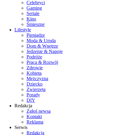
Celebryci
Gaming
Seriale
Kino
Śmieszne
Lifestyle
Pieniądze
Moda & Uroda
Dom & Wnętrze
Jedzenie & Napoje
Podróże
Praca & Rozwój
Zdrowie
Kobieta
Mężczyzna
Dziecko
Zwierzęta
Porady
DIY
Redakcja
Zgłoś newsa
Kontakt
Reklama
Serwis
Redakcja