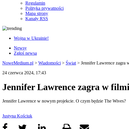
Regulamin
Polityka prywatności
Mapa strony
Kanały RSS
Wojna w Ukrainie!
Newsy
Zgłoś newsa
NoweMedium.pl
>
Wiadomości
>
Świat
>
Jennifer Lawrence zagra 
24 czerwca 2024, 17:43
Jennifer Lawrence zagra w fil
Jennifer Lawrence w nowym projekcie. O czym będzie The Wives?
Justyna Kościuk