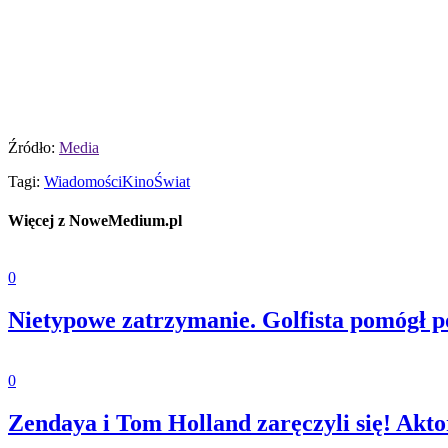
Źródło:
Media
Tagi:
Wiadomości
Kino
Świat
Więcej z NoweMedium.pl
0
Nietypowe zatrzymanie. Golfista pomógł po
0
Zendaya i Tom Holland zaręczyli się! Akto