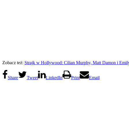
Zobacz też:
Strajk w Hollywood: Cilian Murphy, Matt Damon i Emily 
Share
Tweet
LinkedIn
Print
Email