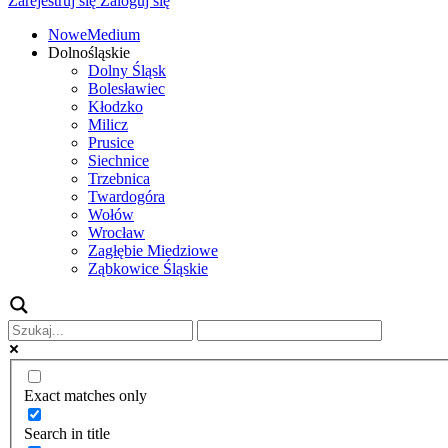
Zarejestruj się
Zaloguj się
NoweMedium
Dolnośląskie
Dolny Śląsk
Bolesławiec
Kłodzko
Milicz
Prusice
Siechnice
Trzebnica
Twardogóra
Wołów
Wrocław
Zagłębie Miedziowe
Ząbkowice Śląskie
Exact matches only
Search in title