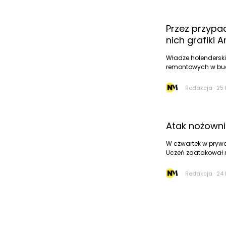
Przez przypad
nich grafiki
Władze holenderski
remontowych w bud
Redakcja
·
25 
Atak nożowni
W czwartek w prywa
Uczeń zaatakował 
Redakcja
·
24 