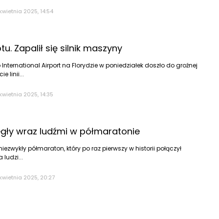
kwietnia 2025, 14:54
u. Zapalił się silnik maszyny
 International Airport na Florydzie w poniedziałek doszło do groźnej
 linii...
kwietnia 2025, 14:35
gły wraz ludźmi w półmaratonie
niezwykły półmaraton, który po raz pierwszy w historii połączył
ludzi...
kwietnia 2025, 20:27