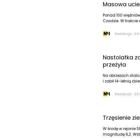
Masowa uciec
Ponad 100 więźniów
Czadzie. W trakcie 
Redakcja
·
24 
Nastolatka z
przeżyła
Na obrzeżach stolic
i zabił 14-letnią dz
Redakcja
·
23 
Trzęsienie z
W środę w rejonie St
magnitudę 6,2. Wstr