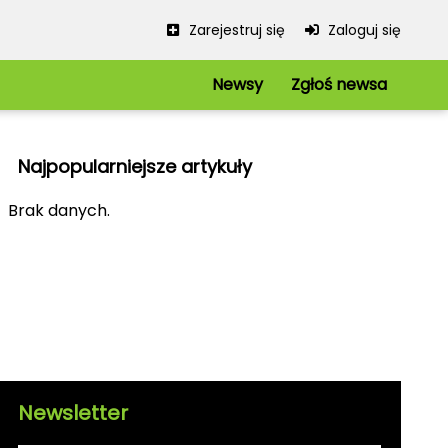
Zarejestruj się
Zaloguj się
Newsy
Zgłoś newsa
Serwis
Redakcja
Najpopularniejsze artykuły
Regulamin
Polityka prywatności
iowe
Brak danych.
Mapa strony
kie
Kanały RSS
Newsletter