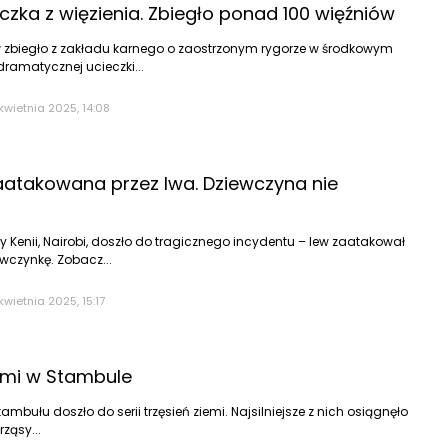
zka z więzienia. Zbiegło ponad 100 więźniów
 zbiegło z zakładu karnego o zaostrzonym rygorze w środkowym
dramatycznej ucieczki...
kwietnia 2025, 14:08
aatakowana przez lwa. Dziewczyna nie
y Kenii, Nairobi, doszło do tragicznego incydentu – lew zaatakował
iewczynkę. Zobacz...
kwietnia 2025, 15:17
iemi w Stambule
ambułu doszło do serii trzęsień ziemi. Najsilniejsze z nich osiągnęło
ząsy...