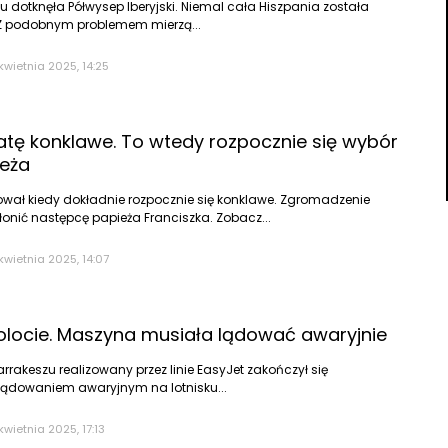
u dotknęła Półwysep Iberyjski. Niemal cała Hiszpania została
 Z podobnym problemem mierzą...
kwietnia 2025, 14:25
tę konklawe. To wtedy rozpocznie się wybór
eża
wał kiedy dokładnie rozpocznie się konklawe. Zgromadzenie
nić następcę papieża Franciszka. Zobacz...
kwietnia 2025, 14:07
olocie. Maszyna musiała lądować awaryjnie
rrakeszu realizowany przez linie EasyJet zakończył się
ądowaniem awaryjnym na lotnisku...
kwietnia 2025, 17:13