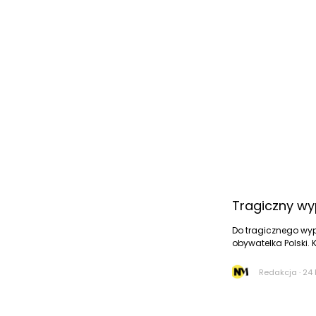
Tragiczny wyp
Do tragicznego wypa
obywatelka Polski. K
Redakcja
·
24 