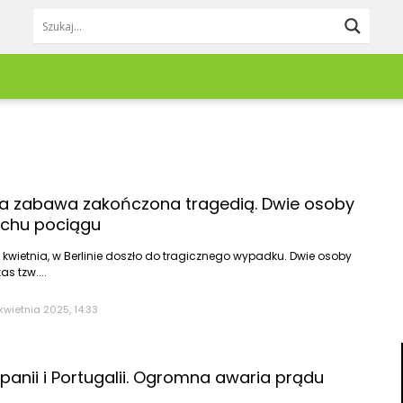
Lifestyle
Redakcja
Pieniądze
Zgłoś newsa
Moda & Uroda
Kontakt
Trzebnica
Wrocław
Dom & Wnętrze
Reklama
Twardogóra
Zagłębie Miedz
Jedzenie & Napoje
a zabawa zakończona tragedią. Dwie osoby
Wołów
Ząbkowice Śląs
Podróże
achu pociągu
Praca & Rozwój
Zdrowie
7 kwietnia, w Berlinie doszło do tragicznego wypadku. Dwie osoby
as tzw....
Kobieta
Mężczyzna
kwietnia 2025, 14:33
Dziecko
Zwierzęta
Porady
panii i Portugalii. Ogromna awaria prądu
DIY