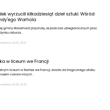
ek wyrzucili kilkadziesiąt dzieł sztuki. Wśród
 Andy'ego Warhola
ej gminy Maashorst przyznały, że podczas ubiegłorocznych prac
ynku ratusza...
kwietnia 2025, 16:51
ka w liceum we Francji
tnym liceum w Nantes we Francji, doszło do tragicznego ataku.
nożem czworo innych...
kwietnia 2025, 15:25