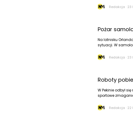
Redakcja
·
23 
Pożar samolot
Na lotnisku Orlando
sytuacji. W samolocie
Redakcja
·
23 
Roboty pobie
W Pekinie odbył się 
sportowe zmagania 
Redakcja
·
22 