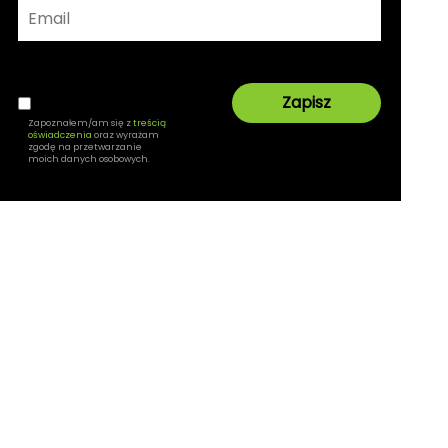
Zapoznałem/am się z
treścią
oświadczenia
oraz wyrażam
zgodę na przetwarzanie
moich danych osobowych.