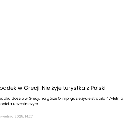
adek w Grecji. Nie żyje turystka z Polski
dku doszło w Grecji, na górze Olimp, gdzie życie straciła 47-letnia
obieta uczestniczyła...
kwietnia 2025, 14:27