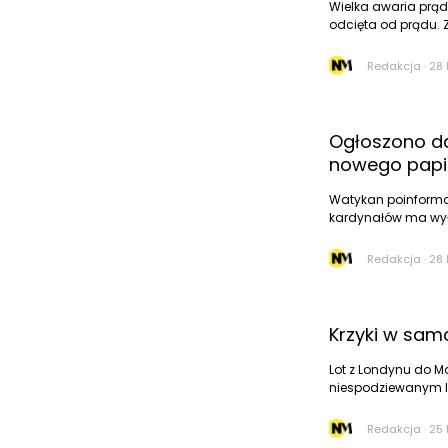
Wielka awaria prąd
odcięta od prądu.
Redakcja
·
28 
Ogłoszono da
nowego papi
Watykan poinformo
kardynałów ma wyło
Redakcja
·
28 
Krzyki w sam
Lot z Londynu do Ma
niespodziewanym l
Redakcja
·
25 