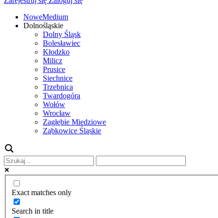
Zarejestruj się
Zaloguj się
NoweMedium
Dolnośląskie
Dolny Śląsk
Bolesławiec
Kłodzko
Milicz
Prusice
Siechnice
Trzebnica
Twardogóra
Wołów
Wrocław
Zagłębie Miedziowe
Ząbkowice Śląskie
Exact matches only
Search in title