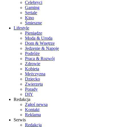
Celebryci
Gaming
Seriale
Kino
Śmieszne
Lifestyle
Pieniądze
Moda & Uroda
Dom & Wnętrze
Jedzenie & Napoje
Podróże
Praca & Rozwój
Zdrowie
Kobieta
Mężczyzna
Dziecko
Zwierzęta
Porady
DIY
Redakcja
Zgłoś newsa
Kontakt
Reklama
Serwis
Redakcja