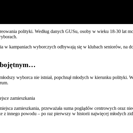
kreowania polityki. Według danych GUSu, osoby w wieku 18-30 lat mo
wyborach.
ia w kampaniach wyborczych odbywają się w klubach seniorów, na doż
e obojętnym…
najmłodszy wyborca nie istniał, popchnął młodych w kierunku polityki
trum.
ejsce zamieszkania
miejsca zamieszkania, przeważała suma poglądów centrowych oraz nieo
e z innego powodu – po raz pierwszy w historii najwięcej młodych zid