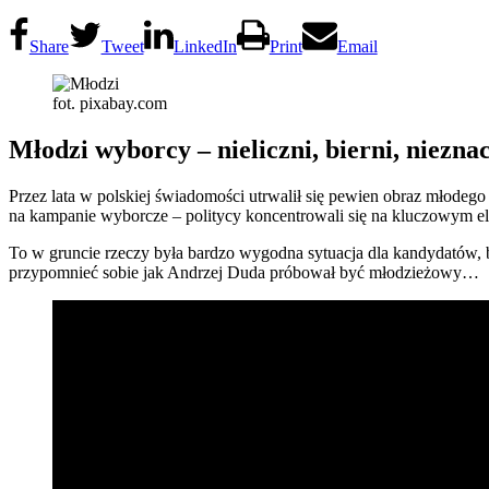
Share
Tweet
LinkedIn
Print
Email
fot. pixabay.com
Młodzi wyborcy – nieliczni, bierni, niezna
Przez lata w polskiej świadomości utrwalił się pewien obraz młodego 
na kampanie wyborcze – politycy koncentrowali się na kluczowym elek
To w gruncie rzeczy była bardzo wygodna sytuacja dla kandydatów, b
przypomnieć sobie jak Andrzej Duda próbował być młodzieżowy…