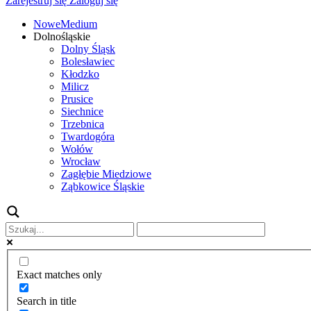
Zarejestruj się
Zaloguj się
NoweMedium
Dolnośląskie
Dolny Śląsk
Bolesławiec
Kłodzko
Milicz
Prusice
Siechnice
Trzebnica
Twardogóra
Wołów
Wrocław
Zagłębie Miedziowe
Ząbkowice Śląskie
Exact matches only
Search in title