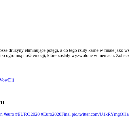
sze drużyny eliminujące potęgi, a do tego rzuty karne w finale jako 
iło ogromną ilość emocji, które zostały wyzwolone w memach. Zobaczm
zLVowDlj
łu
nn
#euro
#EURO2020
#Euro2020Final
pic.twitter.com/U1kRYmgQHa