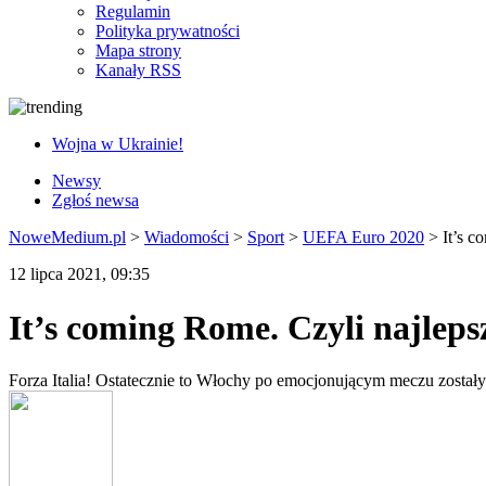
Regulamin
Polityka prywatności
Mapa strony
Kanały RSS
Wojna w Ukrainie!
Newsy
Zgłoś newsa
NoweMedium.pl
>
Wiadomości
>
Sport
>
UEFA Euro 2020
>
It’s 
12 lipca 2021, 09:35
It’s coming Rome. Czyli najle
Forza Italia! Ostatecznie to Włochy po emocjonującym meczu zosta