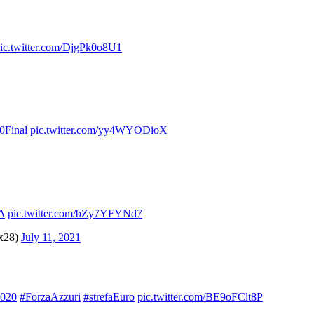
ic.twitter.com/DjgPk0o8U1
0Final
pic.twitter.com/yy4WYODioX
A
pic.twitter.com/bZy7YFYNd7
_x28)
July 11, 2021
020
#ForzaAzzuri
#strefaEuro
pic.twitter.com/BE9oFClt8P