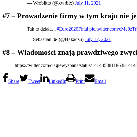
— Wróblitto (@xwrblx)
July 11, 2021
#7 – Prowadzenie firmy w tym kraju nie je
Tak to działa…
#Euro2020Final
pic.twitter.com/cMe8zT
— Sebastian 📡 (@Hakaczu)
July 12, 2021
#8 – Wiadomości znają prawdziwego zwyc
https://twitter.com/ciaglewyspana/status/141435881186381414
Share
Tweet
LinkedIn
Print
Email