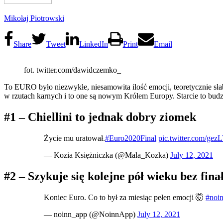
Mikołaj Piotrowski
Share
Tweet
LinkedIn
Print
Email
fot. twitter.com/dawidczemko_
To EURO było niezwykłe, niesamowita ilość emocji, teoretycznie słab
w rzutach karnych i to one są nowym Królem Europy. Starcie to budz
#1 – Chiellini to jednak dobry ziomek
Życie mu uratował.
#Euro2020Final
pic.twitter.com/ge
— Kozia Księżniczka (@Mala_Kozka)
July 12, 2021
#2 – Szykuje się kolejne pół wieku bez fina
Koniec Euro. Co to był za miesiąc pełen emocji 🤯
#noi
— noinn_app (@NoinnApp)
July 12, 2021