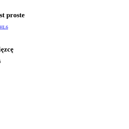
st proste
rHL6
ięzcę
6