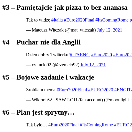
#3 – Pamiętajcie jak pizza to bez ananasa
Tak to widzę
#Italia
#Euro2020Final
#ItsComingRome
p
— Mateusz Witczak (@mat_witczak)
July 12, 2021
#4 – Puchar nie dla Anglii
Dzień dobry Twitterku!
#ITAENG
#Euro2020
#Euro202
— rzemcio92 (@rzemcio92)
July 12, 2021
#5 – Bojowe zadanie i wakacje
Zrobiłam mema
#Euro2020Final
#EURO2020
#ENGIT
— Wiktoria🤍 | SAW LOU (fan account) (@moonlight
#6 – Plan jest sprytny…
Tak było…
#Euro2020Final
#ItsComingRome
#EURO2