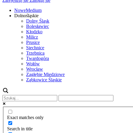
Zarejestruj się
Zaloguj się
NoweMedium
Dolnośląskie
Dolny Śląsk
Bolesławiec
Kłodzko
Milicz
Prusice
Siechnice
Trzebnica
Twardogóra
Wołów
Wrocław
Zagłębie Miedziowe
Ząbkowice Śląskie
Exact matches only
Search in title