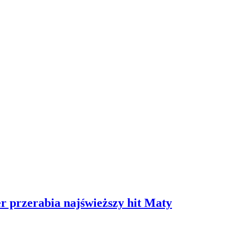
 przerabia najświeższy hit Maty