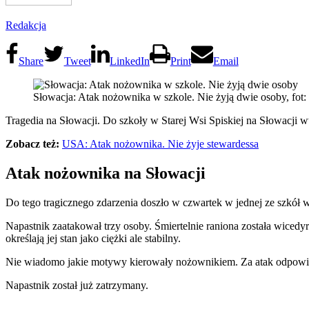
Redakcja
Share
Tweet
LinkedIn
Print
Email
Słowacja: Atak nożownika w szkole. Nie żyją dwie osoby, fo
Tragedia na Słowacji. Do szkoły w Starej Wsi Spiskiej na Słowacji wt
Zobacz też:
USA: Atak nożownika. Nie żyje stewardessa
Atak nożownika na Słowacji
Do tego tragicznego zdarzenia doszło w czwartek w jednej ze szkół 
Napastnik zaatakował trzy osoby. Śmiertelnie raniona została wicedyre
określają jej stan jako ciężki ale stabilny.
Nie wiadomo jakie motywy kierowały nożownikiem. Za atak odpowiedz
Napastnik został już zatrzymany.