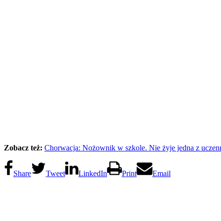
Zobacz też:
Chorwacja: Nożownik w szkole. Nie żyje jedna z uczen
Share
Tweet
LinkedIn
Print
Email