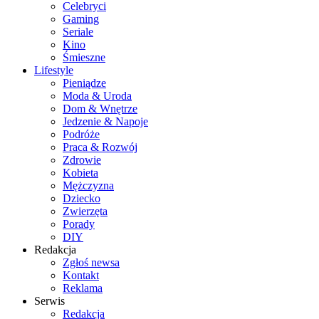
Celebryci
Gaming
Seriale
Kino
Śmieszne
Lifestyle
Pieniądze
Moda & Uroda
Dom & Wnętrze
Jedzenie & Napoje
Podróże
Praca & Rozwój
Zdrowie
Kobieta
Mężczyzna
Dziecko
Zwierzęta
Porady
DIY
Redakcja
Zgłoś newsa
Kontakt
Reklama
Serwis
Redakcja