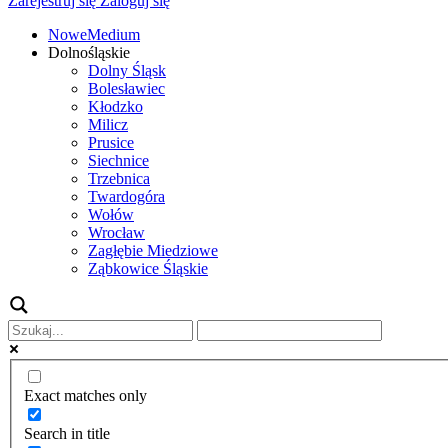
Zarejestruj się
Zaloguj się
NoweMedium
Dolnośląskie
Dolny Śląsk
Bolesławiec
Kłodzko
Milicz
Prusice
Siechnice
Trzebnica
Twardogóra
Wołów
Wrocław
Zagłębie Miedziowe
Ząbkowice Śląskie
Exact matches only
Search in title