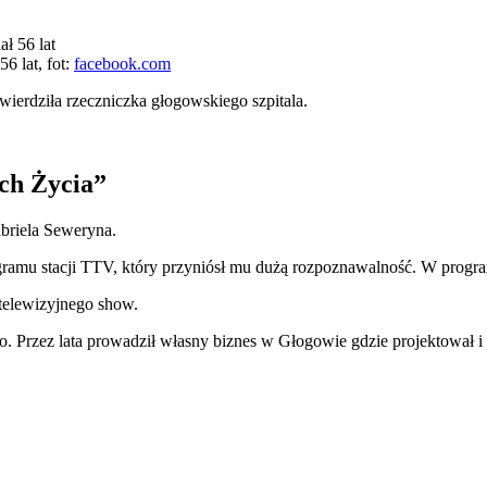
6 lat, fot:
facebook.com
wierdziła rzeczniczka głogowskiego szpitala.
ch Życia”
briela Seweryna.
ogramu stacji TTV, który przyniósł mu dużą rozpoznawalność. W prog
 telewizyjnego show.
 Przez lata prowadził własny biznes w Głogowie gdzie projektował i sz