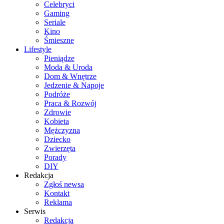
Celebryci
Gaming
Seriale
Kino
Śmieszne
Lifestyle
Pieniądze
Moda & Uroda
Dom & Wnętrze
Jedzenie & Napoje
Podróże
Praca & Rozwój
Zdrowie
Kobieta
Mężczyzna
Dziecko
Zwierzęta
Porady
DIY
Redakcja
Zgłoś newsa
Kontakt
Reklama
Serwis
Redakcja