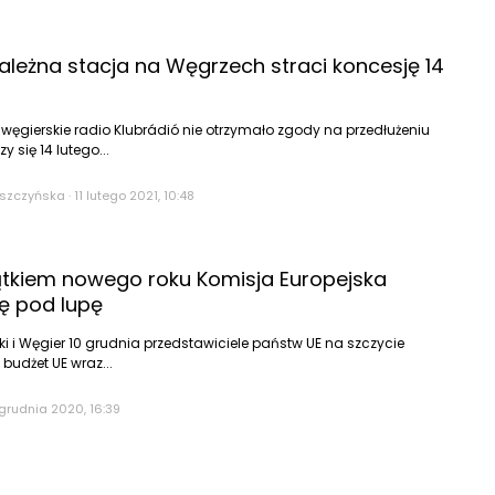
zależna stacja na Węgrzech straci koncesję 14
 węgierskie radio Klubrádió nie otrzymało zgody na przedłużeniu
y się 14 lutego...
eszczyńska
·
11 lutego 2021, 10:48
tkiem nowego roku Komisja Europejska
ę pod lupę
ski i Węgier 10 grudnia przedstawiciele państw UE na szczycie
e budżet UE wraz...
grudnia 2020, 16:39