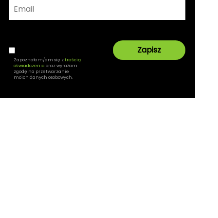
Zapoznałem/am się z
treścią
oświadczenia
oraz wyrażam
zgodę na przetwarzanie
moich danych osobowych.