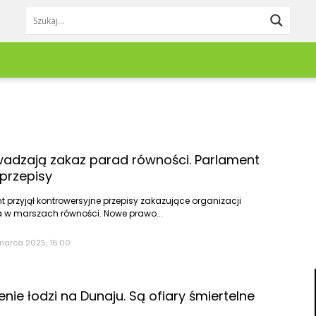
Lifestyle
Redakcja
Pieniądze
Zgłoś newsa
Moda & Uroda
Kontakt
Trzebnica
Wrocław
Dom & Wnętrze
Reklama
Twardogóra
Zagłębie Miedz
Jedzenie & Napoje
adzają zakaz parad równości. Parlament
Wołów
Ząbkowice Śląs
Podróże
 przepisy
Praca & Rozwój
Zdrowie
 przyjął kontrowersyjne przepisy zakazujące organizacji
a w marszach równości. Nowe prawo...
Kobieta
Mężczyzna
marca 2025, 16:00
Dziecko
Zwierzęta
Porady
nie łodzi na Dunaju. Są ofiary śmiertelne
DIY