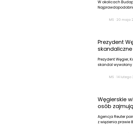
W okolicach Budap
Najprawdopodobniej
MS
·
20 maja 2
Prezydent Wę
skandaliczne
Prezydent Węgier, K
skandal wywołany 
MS
·
14 lutego 
Węgierskie w
osób zajmują
Agencja Reuter poi
z więzienia prawie