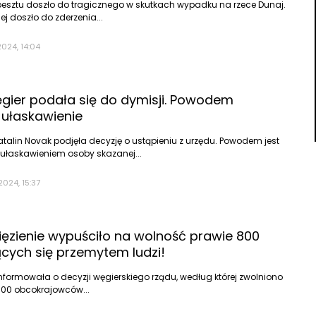
esztu doszło do tragicznego w skutkach wypadku na rzece Dunaj.
 doszło do zderzenia...
024, 14:04
gier podała się do dymisji. Powodem
 ułaskawienie
atalin Novak podjęła decyzję o ustąpieniu z urzędu. Powodem jest
ułaskawieniem osoby skazanej...
2024, 15:37
ięzienie wypuściło na wolność prawie 800
cych się przemytem ludzi!
nformowała o decyzji węgierskiego rządu, według której zwolniono
 800 obcokrajowców...