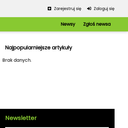
Zarejestruj się
Zaloguj się
Newsy
Zgłoś newsa
Serwis
Redakcja
Najpopularniejsze artykuły
Regulamin
Polityka prywatności
iowe
Brak danych.
Mapa strony
kie
Kanały RSS
Newsletter