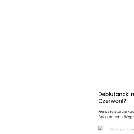
Debiutancki 
Czerwoni?
Pierwsze starcie k
Spotkaniem z Węgra
Mikołaj Piotro