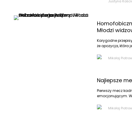
Justyna Kości
Homofobiczna
Młodzi widzow
Karygodne przepisy z
że opozycja, która je
Mikołaj Piotro
Najlepsze m
Pierwszy mecz kad
emocjonującym. W s
Mikołaj Piotro