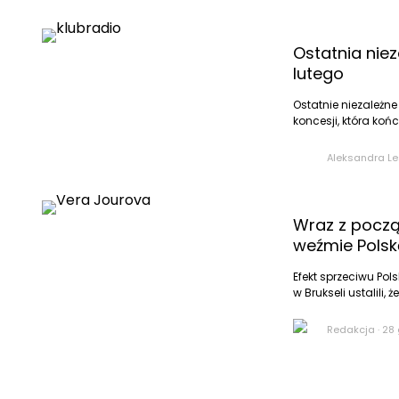
Ostatnia nie
lutego
Ostatnie niezależne
koncesji, która kończ
Aleksandra L
Wraz z począ
weźmie Polsk
Efekt sprzeciwu Pol
w Brukseli ustalili, ż
Redakcja
·
28 