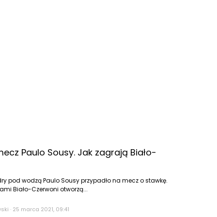
mecz Paulo Sousy. Jak zagrają Biało-
adry pod wodzą Paulo Sousy przypadło na mecz o stawkę.
mi Biało-Czerwoni otworzą...
wski
·
25 marca 2021, 09:41