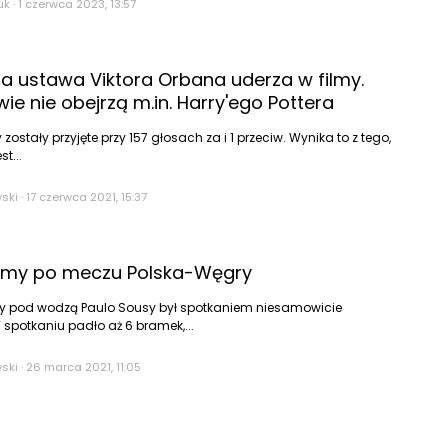
uk
·
1 czerwca 2023, 13:57
 ustawa Viktora Orbana uderza w filmy.
ie nie obejrzą m.in. Harry'ego Pottera
ostały przyjęte przy 157 głosach za i 1 przeciw. Wynika to z tego,
st...
wski
·
17 czerwca 2021, 15:37
emy po meczu Polska-Węgry
ry pod wodzą Paulo Sousy był spotkaniem niesamowicie
potkaniu padło aż 6 bramek,...
wski
·
26 marca 2021, 11:05