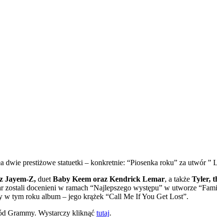
ła dwie prestiżowe statuetki – konkretnie: “Piosenka roku” za utwór 
 z Jayem-Z,
duet
Baby Keem oraz Kendrick Lemar
, a także
Tyler, 
r zostali docenieni w ramach “Najlepszego występu” w utworze “Fami
zy w tym roku album – jego krążek “Call Me If You Get Lost”.
gród Grammy. Wystarczy kliknąć
tutaj
.