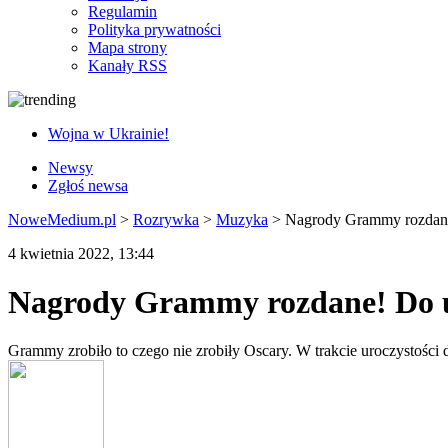
Regulamin
Polityka prywatności
Mapa strony
Kanały RSS
Wojna w Ukrainie!
Newsy
Zgłoś newsa
NoweMedium.pl
>
Rozrywka
>
Muzyka
>
Nagrody Grammy rozdane
4 kwietnia 2022, 13:44
Nagrody Grammy rozdane! Do u
Grammy zrobiło to czego nie zrobiły Oscary. W trakcie uroczystośc