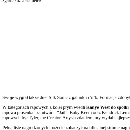
zgarnął aż 5 statuetek.
Swoje wygrał także duet Silk Sonic z gatunku r’n’b. Formacja zdoby
W kategoriach rapowych z kolei prym wiedli
Kanye West do spółki
rapowa piosenka” za utwór – “Jail”. Baby Keem oraz Kendrick Lema
rapowych był Tyler, the Creator. Artysta zdaniem jury wydał najleps
Pełną listę nagrodzonych możecie zobaczyć na oficjalnej stronie na