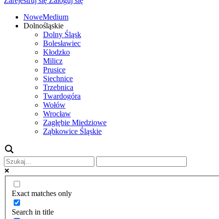
Zarejestruj się
Zaloguj się
NoweMedium
Dolnośląskie
Dolny Śląsk
Bolesławiec
Kłodzko
Milicz
Prusice
Siechnice
Trzebnica
Twardogóra
Wołów
Wrocław
Zagłębie Miedziowe
Ząbkowice Śląskie
Exact matches only
Search in title