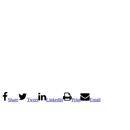
Share
Tweet
LinkedIn
Print
Email