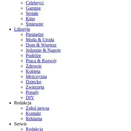
Celebryci
Gaming
Seriale
Kino
Śmieszne
Lifestyle
Pieniądze
Moda & Uroda
Dom & Wnętrze
Jedzenie & Napoje
Podróże
Praca & Rozwój
Zdrowie
Kobieta
Mężczyzna
Dziecko
Zwierzęta
Porady
DIY
Redakcja
Zgłoś newsa
Kontakt
Reklama
Serwis
Redakcja