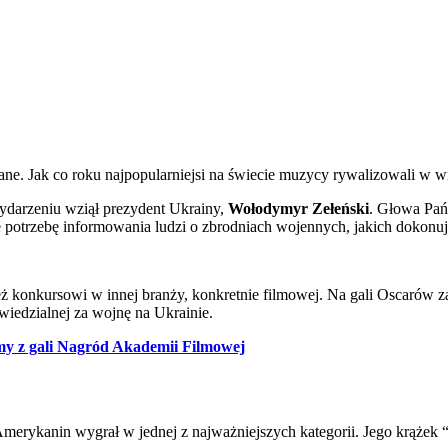
. Jak co roku najpopularniejsi na świecie muzycy rywalizowali w wie
ydarzeniu wziął prezydent Ukrainy,
Wołodymyr Zełeński
. Głowa Pań
kże potrzebę informowania ludzi o zbrodniach wojennych, jakich dokonuj
nkursowi w innej branży, konkretnie filmowej. Na gali Oscarów zabra
iedzialnej za wojnę na Ukrainie.
my z gali Nagród Akademii Filmowej
erykanin wygrał w jednej z najważniejszych kategorii. Jego krążek “