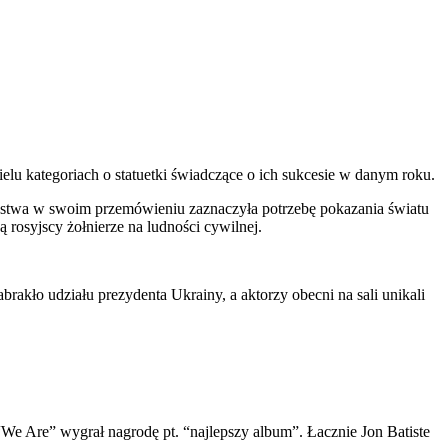
lu kategoriach o statuetki świadczące o ich sukcesie w danym roku.
stwa w swoim przemówieniu zaznaczyła potrzebę pokazania światu
ą rosyjscy żołnierze na ludności cywilnej.
kło udziału prezydenta Ukrainy, a aktorzy obecni na sali unikali
We Are” wygrał nagrodę pt. “najlepszy album”. Łacznie Jon Batiste