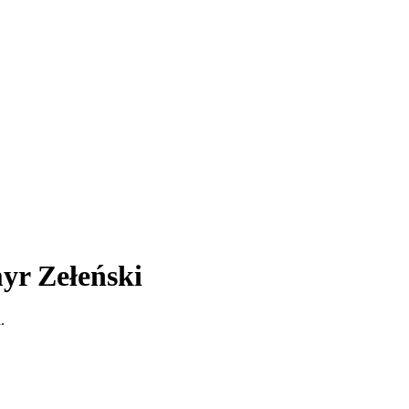
yr Zełeński
.