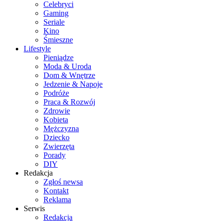
Celebryci
Gaming
Seriale
Kino
Śmieszne
Lifestyle
Pieniądze
Moda & Uroda
Dom & Wnętrze
Jedzenie & Napoje
Podróże
Praca & Rozwój
Zdrowie
Kobieta
Mężczyzna
Dziecko
Zwierzęta
Porady
DIY
Redakcja
Zgłoś newsa
Kontakt
Reklama
Serwis
Redakcja