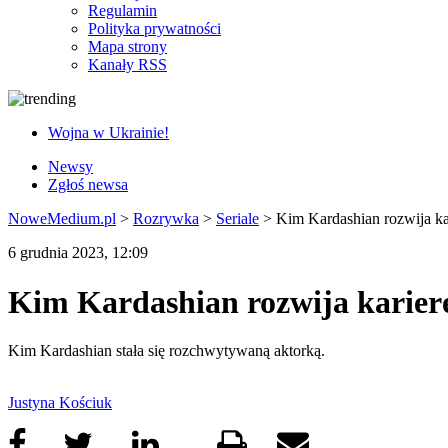
Regulamin
Polityka prywatności
Mapa strony
Kanały RSS
Wojna w Ukrainie!
Newsy
Zgłoś newsa
NoweMedium.pl
>
Rozrywka
>
Seriale
>
Kim Kardashian rozwija ka
6 grudnia 2023, 12:09
Kim Kardashian rozwija karier
Kim Kardashian stała się rozchwytywaną aktorką.
Justyna Kościuk