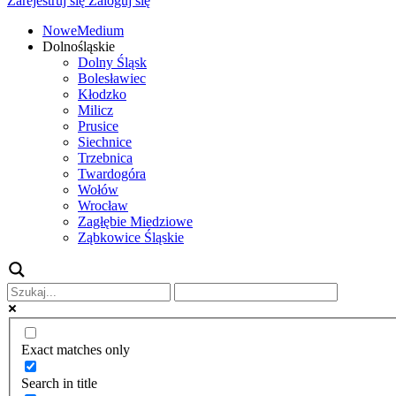
Zarejestruj się
Zaloguj się
NoweMedium
Dolnośląskie
Dolny Śląsk
Bolesławiec
Kłodzko
Milicz
Prusice
Siechnice
Trzebnica
Twardogóra
Wołów
Wrocław
Zagłębie Miedziowe
Ząbkowice Śląskie
Exact matches only
Search in title