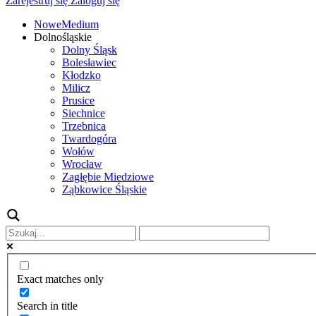
Zarejestruj się
Zaloguj się
NoweMedium
Dolnośląskie
Dolny Śląsk
Bolesławiec
Kłodzko
Milicz
Prusice
Siechnice
Trzebnica
Twardogóra
Wołów
Wrocław
Zagłębie Miedziowe
Ząbkowice Śląskie
Exact matches only
Search in title