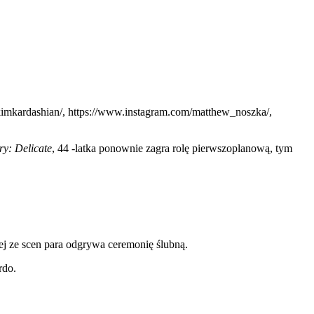
kimkardashian/, https://www.instagram.com/matthew_noszka/,
y: Delicate
, 44 -latka ponownie zagra rolę pierwszoplanową, tym
ej ze scen para odgrywa ceremonię ślubną.
rdo.