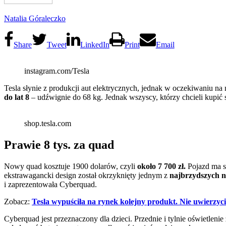
Natalia Góraleczko
Share
Tweet
LinkedIn
Print
Email
instagram.com/Tesla
Tesla słynie z produkcji aut elektrycznych, jednak w oczekiwaniu 
do lat 8
– udźwignie do 68 kg. Jednak wszyscy, którzy chcieli kupić
shop.tesla.com
Prawie 8 tys. za quad
Nowy quad kosztuje 1900 dolarów, czyli
około 7 700 zł.
Pojazd ma 
ekstrawagancki design został okrzyknięty jednym z
najbrzydszych n
i zaprezentowała Cyberquad.
Zobacz:
Tesla wypuściła na rynek kolejny produkt. Nie uwierzyci
Cyberquad jest przeznaczony dla dzieci. Przednie i tylnie oświetl