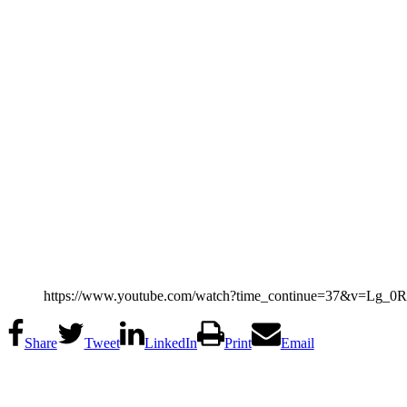
https://www.youtube.com/watch?time_continue=37&v=Lg_0R
Share
Tweet
LinkedIn
Print
Email