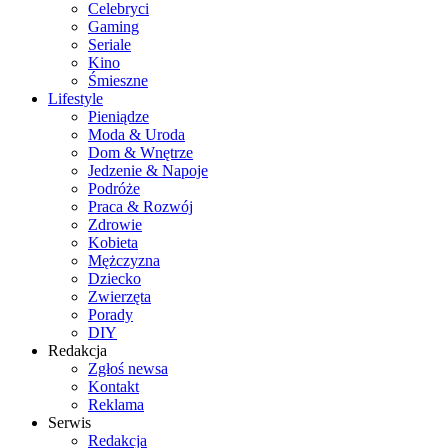
Celebryci
Gaming
Seriale
Kino
Śmieszne
Lifestyle
Pieniądze
Moda & Uroda
Dom & Wnętrze
Jedzenie & Napoje
Podróże
Praca & Rozwój
Zdrowie
Kobieta
Mężczyzna
Dziecko
Zwierzęta
Porady
DIY
Redakcja
Zgłoś newsa
Kontakt
Reklama
Serwis
Redakcja