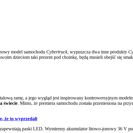
na nowy model samochodu
Cybertruck,
wypuszcza dwa inne produkty
Cy
 swoim dzieciom taki prezent pod choinkę, będą musieli obejść się sm
stalową ramę, a jego wygląd jest inspirowany kontrowersyjnym mode
a świecie
. Mimo, że premiera samochodu została przeniesiona na przys
e, że to wyprzedali
enie zapewniają paski LED. Wymienny akumulator litowo-jonowy 36 V 