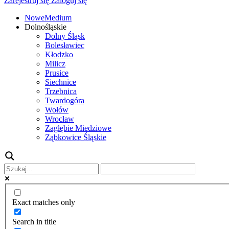
Zarejestruj się
Zaloguj się
NoweMedium
Dolnośląskie
Dolny Śląsk
Bolesławiec
Kłodzko
Milicz
Prusice
Siechnice
Trzebnica
Twardogóra
Wołów
Wrocław
Zagłębie Miedziowe
Ząbkowice Śląskie
Exact matches only
Search in title