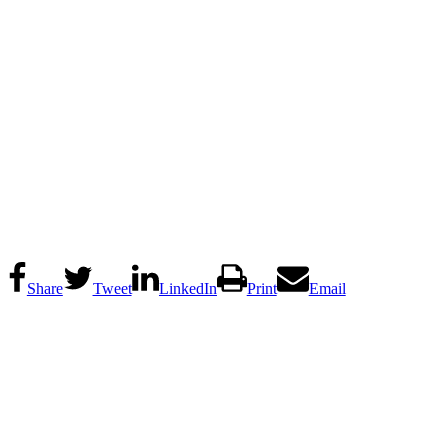
Share
Tweet
LinkedIn
Print
Email