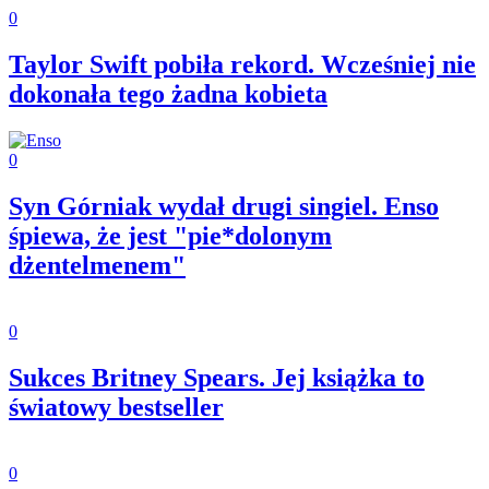
0
Taylor Swift pobiła rekord. Wcześniej nie
dokonała tego żadna kobieta
0
Syn Górniak wydał drugi singiel. Enso
śpiewa, że jest "pie*dolonym
dżentelmenem"
0
Sukces Britney Spears. Jej książka to
światowy bestseller
0