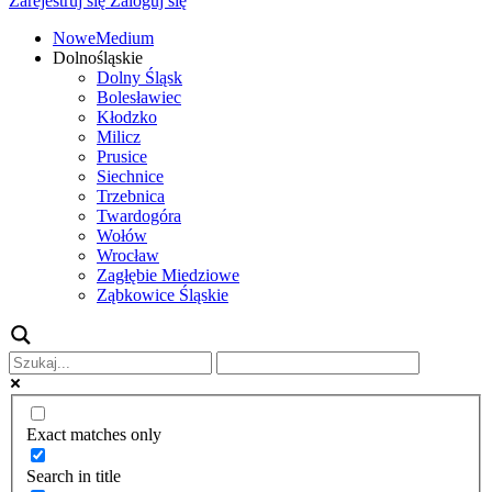
Zarejestruj się
Zaloguj się
NoweMedium
Dolnośląskie
Dolny Śląsk
Bolesławiec
Kłodzko
Milicz
Prusice
Siechnice
Trzebnica
Twardogóra
Wołów
Wrocław
Zagłębie Miedziowe
Ząbkowice Śląskie
Exact matches only
Search in title