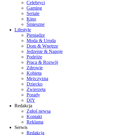
Celebryci
Gaming
Seriale
Kino
Śmieszne
Lifestyle
Pieniądze
Moda & Uroda
Dom & Wnętrze
Jedzenie & Napoje
Podróże
Praca & Rozwój
Zdrowie
Kobieta
Mężczyzna
Dziecko
Zwierzęta
Porady
DIY
Redakcja
Zgłoś newsa
Kontakt
Reklama
Serwis
Redakcja