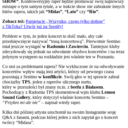
SHOW”
. Kontrowersyjny raper będzie promować swój najnowszy
mixtape o tym samym tytule, a w trakcie show nie zabraknie innych
hitów rapera, takich jak
“Midas”
,
“Lato”
czy
“Rio”
.
Zobacz też:
Pamiętacie ,,Wszystko, czego tylko dotknę”
z TikToka? Utwór już na Spotify!
Problem w tym, że jeden koncert to dość mało, aby całe
przedsięwzięcie nazywać “trasą koncertową”. Pierwotnie Sentino
miał jeszcze wystąpić
w Radomiu i Zawierciu
. Tamtejsze kluby
zdecydowały się jednak na odwołanie obydwu koncertów i na teraz
jedynym występem na rozkładzie jest właśnie ten w Poznaniu.
Co stoi za problemami rapera? Nie wykluczone że na odwoływanie
koncertów wpływ mają inni artyści, którzy od pewnego czasu
pozostają z Sentino
w konflikcie
. Swój głos w tej sprawie zabrał
chociażby
TPS
, jeden z raperów ulicznego nurtu,
który w przeszłości był znany m.in. z
beefu z Białasem
.
Pochodzący z Radomia TPS skomentował wpis klubu
Lemon
Sound Gallery
, który dotyczył właśnie koncertu Sentino –
“Przykro mi ale nie”
– napisał wtedy raper.
Kilka dni później artysta uruchomił na swoim Instagramie sesję
Q&A z fanami, podczas której jeden z nich zapytał go o koncert
twórcy “Midasa”.