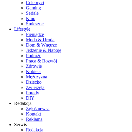
Celebryci
Gaming
Seriale
Kino
Śmieszne
Lifestyle
Pieniądze
Moda & Uroda
Dom & Wnętrze
Jedzenie & Napoje
Podróże
Praca & Rozwój
Zdrowie
Kobieta
Mężczyzna
Dziecko
Zwierzęta
Porady
DIY
Redakcja
Zgłoś newsa
Kontakt
Reklama
Serwis
Redakcja