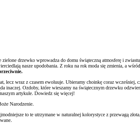
śnie zielone drzewko wprowadza do domu świąteczną atmosferę i zwias
ierciedlają nasze upodobania. Z roku na rok moda się zmienia, a wśr
przeciwnie.
at, lecz wraz z czasem ewoluuje. Ubieramy choinkę coraz wcześniej, c
ąda inaczej. Ozdoby, które wieszamy na świątecznym drzewku odzwier
 naszym artykule. Dowiedz się więcej!
 Boże Narodzenie.
jmodniejsze to te utrzymane w naturalnej kolorystyce z przewagą złota
nowane.