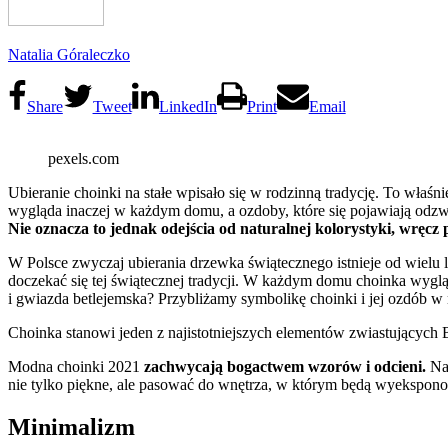
Natalia Góraleczko
Share
Tweet
LinkedIn
Print
Email
pexels.com
Ubieranie choinki na stałe wpisało się w rodzinną tradycję. To wła
wygląda inaczej w każdym domu, a ozdoby, które się pojawiają odzw
Nie oznacza to jednak odejścia od naturalnej kolorystyki, wręcz 
W Polsce zwyczaj ubierania drzewka świątecznego istnieje od wielu l
doczekać się tej świątecznej tradycji. W każdym domu choinka wygl
i gwiazda betlejemska? Przybliżamy symbolikę choinki i jej ozdób w
Choinka stanowi jeden z najistotniejszych elementów zwiastujących
Modna choinki 2021
zachwycają bogactwem wzorów i odcieni.
Na
nie tylko piękne, ale pasować do wnętrza, w którym będą wyekspo
Minimalizm