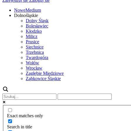
Zarejestruj się
Zaloguj się
NoweMedium
Dolnośląskie
Dolny Śląsk
Bolesławiec
Kłodzko
Milicz
Prusice
Siechnice
Trzebnica
Twardogóra
Wołów
Wrocław
Zagłębie Miedziowe
Ząbkowice Śląskie
Exact matches only
Search in title