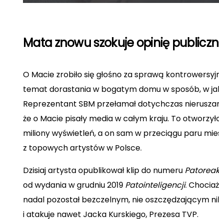
Mata znowu szokuje opinię publiczną
O Macie zrobiło się głośno za sprawą kontrowersyj
temat dorastania w bogatym domu w sposób, w jaki n
Reprezentant SBM przełamał dotychczas nieruszan
że o Macie pisały media w całym kraju. To otworzyło
miliony wyświetleń, a on sam w przeciągu paru mie
z topowych artystów w Polsce.
Dzisiaj artysta opublikował klip do numeru
Patoreak
od wydania w grudniu 2019
Patointeligencji
. Chocia
nadal pozostał bezczelnym, nie oszczędzającym n
i atakuje nawet Jacka Kurskiego, Prezesa TVP.