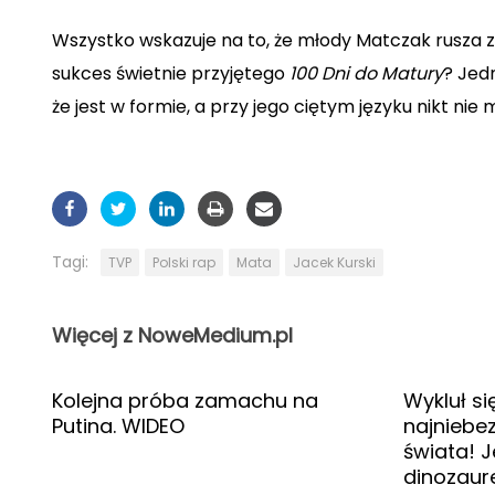
Wszystko wskazuje na to, że młody Matczak rusza 
sukces świetnie przyjętego
100 Dni do Matury
? Jed
że jest w formie, a przy jego ciętym języku nikt nie
Tagi:
TVP
Polski rap
Mata
Jacek Kurski
Więcej z NoweMedium.pl
Kolejna próba zamachu na
Wykluł si
Putina. WIDEO
najniebez
świata! 
dinozau