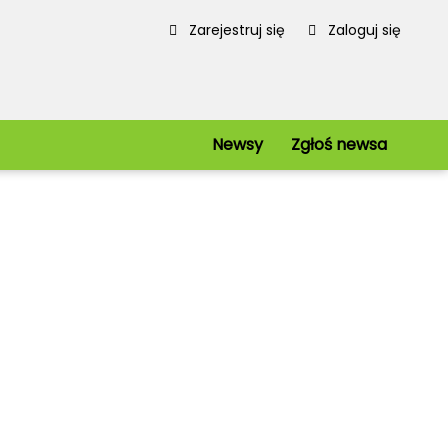
Zarejestruj się
Zaloguj się
Newsy
Zgłoś newsa
Serwis
Redakcja
Regulamin
Polityka prywatności
iowe
Mapa strony
kie
Kanały RSS