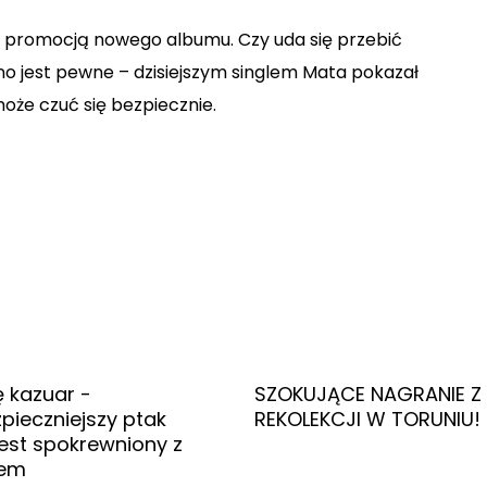
z promocją nowego albumu. Czy uda się przebić
no jest pewne – dzisiejszym singlem Mata pokazał
 może czuć się bezpiecznie.
ę kazuar -
SZOKUJĄCE NAGRANIE Z
pieczniejszy ptak
REKOLEKCJI W TORUNIU!
Jest spokrewniony z
rem