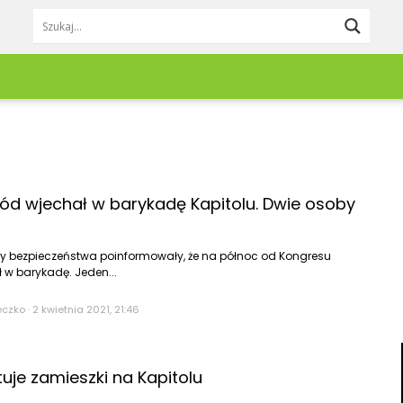
Lifestyle
Redakcja
Pieniądze
Zgłoś newsa
Moda & Uroda
Kontakt
Trzebnica
Wrocław
Dom & Wnętrze
Reklama
Twardogóra
Zagłębie Miedz
Jedzenie & Napoje
d wjechał w barykadę Kapitolu. Dwie osoby
Wołów
Ząbkowice Śląs
Podróże
Praca & Rozwój
Zdrowie
y bezpieczeństwa poinformowały, że na północ od Kongresu
w barykadę. Jeden...
Kobieta
Mężczyzna
eczko
·
2 kwietnia 2021, 21:46
Dziecko
Zwierzęta
Porady
uje zamieszki na Kapitolu
DIY