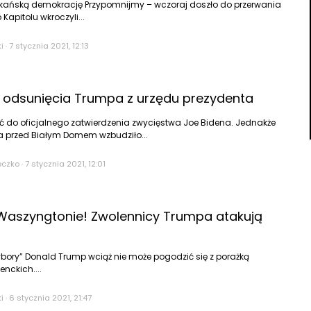
ńską demokrację Przypomnijmy – wczoraj doszło do przerwania
Kapitolu wkroczyli...
i
·
7 stycznia 2021, 12:13
ą odsunięcia Trumpa z urzędu prezydenta
ć do oficjalnego zatwierdzenia zwycięstwa Joe Bidena. Jednakże
a przed Białym Domem wzbudziło...
eczko
·
7 stycznia 2021, 12:01
Waszyngtonie! Zwolennicy Trumpa atakują
bory” Donald Trump wciąż nie może pogodzić się z porażką
nckich....
i
·
6 stycznia 2021, 21:47