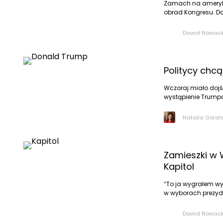
Zamach na ameryka
obrad Kongresu. Do 
Dawid Nowack
Politycy chc
Wczoraj miało dojś
wystąpienie Trump
Natalia Góral
Zamieszki w 
Kapitol
“To ja wygrałem wy
w wyborach prezyde
Dawid Nowack