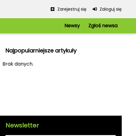
Zarejestruj się
Zaloguj się
Newsy
Zgłoś newsa
Serwis
Redakcja
Najpopularniejsze artykuły
Regulamin
Polityka prywatności
iowe
Brak danych.
Mapa strony
kie
Kanały RSS
Newsletter