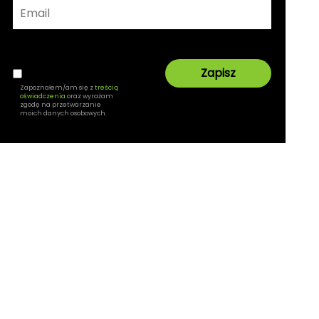
Zapoznałem/am się z
treścią
oświadczenia
oraz wyrażam
zgodę na przetwarzanie
moich danych osobowych.