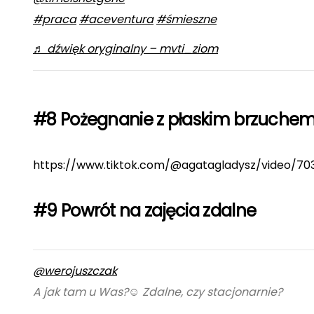
#praca
#aceventura
#śmieszne
♬ dźwięk oryginalny – mvti_ziom
#8 Pożegnanie z płaskim brzuche
https://www.tiktok.com/@agatagladysz/video/7
#9 Powrót na zajęcia zdalne
@werojuszczak
A jak tam u Was?☺️ Zdalne, czy stacjonarnie?