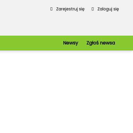
Zarejestruj się
Zaloguj się
Newsy
Zgłoś newsa
Serwis
Redakcja
Regulamin
Polityka prywatności
iowe
Mapa strony
kie
Kanały RSS