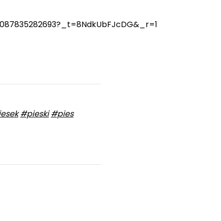
508087835282693?_t=8NdkUbFJcDG&_r=1
iesek
#pieski
#pies