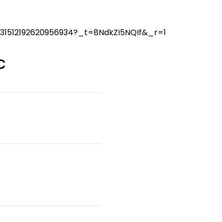
31512192620956934?_t=8NdkZI5NQIf&_r=1
C