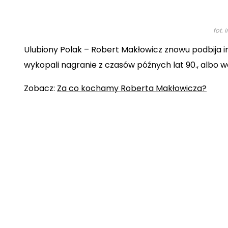
fot.
Ulubiony Polak –
Robert Makłowicz
znowu podbija i
wykopali nagranie z czasów późnych lat 90., albo 
Zobacz:
Za co kochamy Roberta Makłowicza?