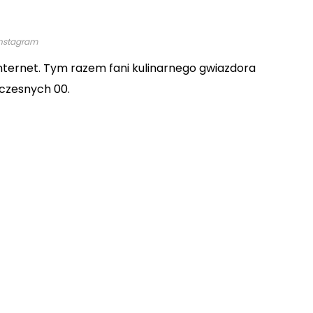
Porady
DIY
 instagram
nternet. Tym razem fani kulinarnego gwiazdora
wczesnych 00.