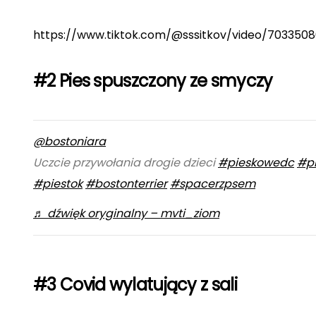
https://www.tiktok.com/@sssitkov/video/7033
#2 Pies spuszczony ze smyczy
@bostoniara
Uczcie przywołania drogie dzieci
#pieskowedc
#p
#piestok
#bostonterrier
#spacerzpsem
♬ dźwięk oryginalny – mvti_ziom
#3 Covid wylatujący z sali