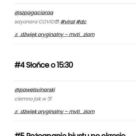
@szpagaciaraa
sayonara COVID😎
#viral
#dc
♬ dźwięk oryginalny – mvti_ziom
#4 Słońce o 15:30
@pawelsvinarski
ciemno jak w 🍑
♬ dźwięk oryginalny – mvti_ziom