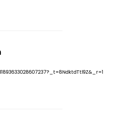
m
031893633028607237?_t=8NdktdTtl9Z&_r=1