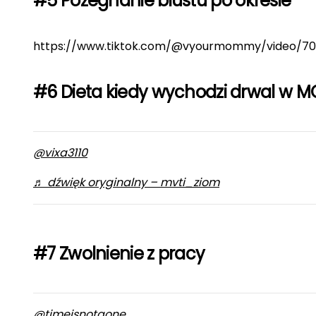
#5 Pożegnanie biustu po okresie
https://www.tiktok.com/@vyourmommy/video/70
#6 Dieta kiedy wychodzi drwal w M
@vixa3110
♬ dźwięk oryginalny – mvti_ziom
#7 Zwolnienie z pracy
@timeisnotgone