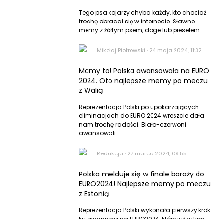
Tego psa kojarzy chyba każdy, kto chociaż
trochę obracał się w internecie. Sławne
memy z żółtym psem, doge lub piesełem...
Mikołaj Piotrowski
·
24 maja 2024, 11:32
Mamy to! Polska awansowała na EURO
2024. Oto najlepsze memy po meczu
z Walią
Reprezentacja Polski po upokarzających
eliminacjach do EURO 2024 wreszcie dała
nam trochę radości. Biało-czerwoni
awansowali...
Redakcja
·
27 marca 2024, 09:55
Polska melduje się w finale baraży do
EURO2024! Najlepsze memy po meczu
z Estonią
Reprezentacja Polski wykonała pierwszy krok
ku awansowi na EURO2024, które już w tym