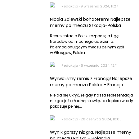
Dziecko
Redakcja
·
9 września 2024, 11:27
Zwierzęta
Nicola Zalewski bohaterem! Najlepsze
Porady
memy po meczu Szkocja-Polska
DIY
Reprezentacja Polski rozpoczęła Ligę
Narodów od mocnego uderzenia.
Po emocjonującym meczu pełnym goli
w Glasgow, Polska...
Redakcja
·
6 września 2024, 12:11
Wyrwaliśmy remis z Francją! Najlepsze
memy po meczu Polska - Francja
Nie da się ukryć, że gdy nasza reprezentacja
nie gra już o żadną stawkę, to dopiero wtedy
pokazuje pełnię...
Redakcja
·
26 czerwca 2024, 10:08
Wynik gorszy niż gra. Najlepsze memy
po meczu Polska - Holandia