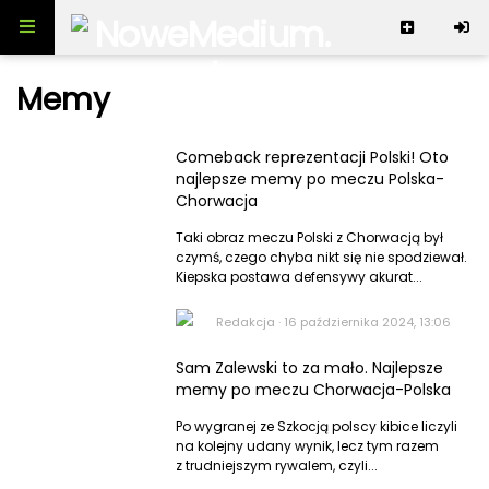
Skip to content
Memy
NoweMedium
Dolnośląskie
Comeback reprezentacji Polski! Oto
Wiadomości
najlepsze memy po meczu Polska-
Chorwacja
Rozrywka
Polityka
Polityka zagraniczna
Lifestyle
Taki obraz meczu Polski z Chorwacją był
Kultura
Biznes
czymś, czego chyba nikt się nie spodziewał.
Popkultura
Redakcja
Pieniądze
Kiepska postawa defensywy akurat...
Inwestycje
Imprezy
Moda & Uroda
Świat
Serwis
Zgłoś newsa
Celebryci
Redakcja
·
16 października 2024, 13:06
Dom & Wnętrze
Sport
Kontakt
Gaming
Redakcja
Jedzenie & Napoje
Ekologia
Reklama
Sam Zalewski to za mało. Najlepsze
Seriale
Regulamin
Podróże
COVID-19
memy po meczu Chorwacja-Polska
Kino
Polityka prywatności
Praca & Rozwój
Społeczeństwo
Śmieszne
Po wygranej ze Szkocją polscy kibice liczyli
Mapa strony
Zdrowie
na kolejny udany wynik, lecz tym razem
Kanały RSS
Kobieta
z trudniejszym rywalem, czyli...
Mężczyzna