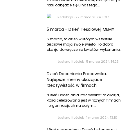
roku odbędzie się u naszego...
Redakcja
·
22 marca 2024, 11:37
5 marca - Dzień Teściowej. MEMY
5 marca, to dzień w którym wszystkie
teściowe mają swoje święto. To dobra
okazja do wręczenia kwiatów, wykonania...
Justyna Kościuk
·
5 marca 2024, 14:23
Dzień Doceniania Pracownika.
Najlepsze memy ukazujace
rzeczywistość w firmach
“Dzień Doceniania Pracownika” to okazja,
która celebrowana jest w różnych firmach
i organizacjach na całym...
Justyna Kościuk
·
1 marca 2024, 13:10
Międzynarodowy Dzień Listonoszy i