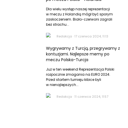
Dla wielu występ naszej reprezentacji
w meczu z Holandią mógł być sporym
zaskoczeniem. Biało-czerwoni zagrali
bez strachu...
Redakcja
·
17 czerwca 2024, 11:13
Wygrywamy z Turcją, przegrywamy z
kontuzjami. Najlepsze memy po
meczu Polska-Turcja
Już w ten weekend Reprezentacja Polski
rozpocznie zmagania na EURO 2024.
Przed startem turnieju kibice byli
w nienajlepszych...
Redakcja
·
11 czerwca 2024, 11:57