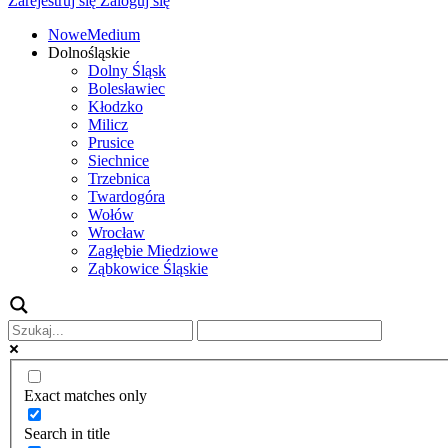
Zarejestruj się
Zaloguj się
NoweMedium
Dolnośląskie
Dolny Śląsk
Bolesławiec
Kłodzko
Milicz
Prusice
Siechnice
Trzebnica
Twardogóra
Wołów
Wrocław
Zagłębie Miedziowe
Ząbkowice Śląskie
Exact matches only
Search in title