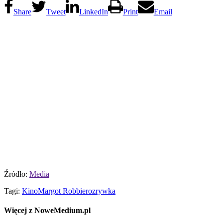
Share
Tweet
LinkedIn
Print
Email
Źródło:
Media
Tagi:
Kino
Margot Robbie
rozrywka
Więcej z NoweMedium.pl