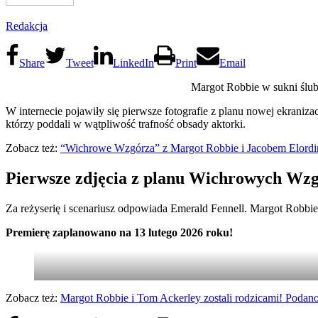
Redakcja
Share
Tweet
LinkedIn
Print
Email
Margot Robbie w sukni ślu
W internecie pojawiły się pierwsze fotografie z planu nowej ekrani
którzy poddali w wątpliwość trafność obsady aktorki.
Zobacz też:
“Wichrowe Wzgórza” z Margot Robbie i Jacobem Elordi
Pierwsze zdjęcia z planu Wichrowych Wz
Za reżyserię i scenariusz odpowiada Emerald Fennell. Margot Robbi
Premierę zaplanowano na 13 lutego 2026 roku!
Zobacz też:
Margot Robbie i Tom Ackerley zostali rodzicami! Podano