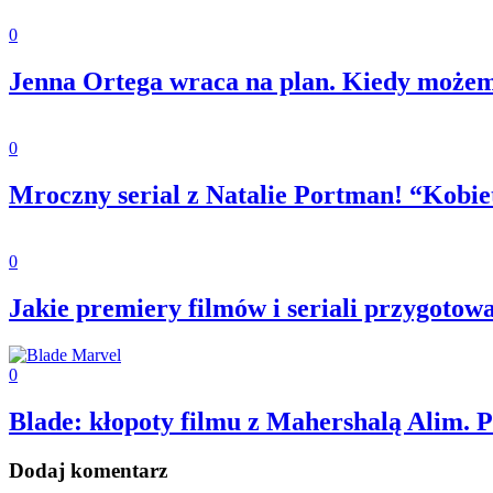
0
Jenna Ortega wraca na plan. Kiedy możem
0
Mroczny serial z Natalie Portman! “Kob
0
Jakie premiery filmów i seriali przygotowa
0
Blade: kłopoty filmu z Mahershalą Alim. 
Dodaj komentarz