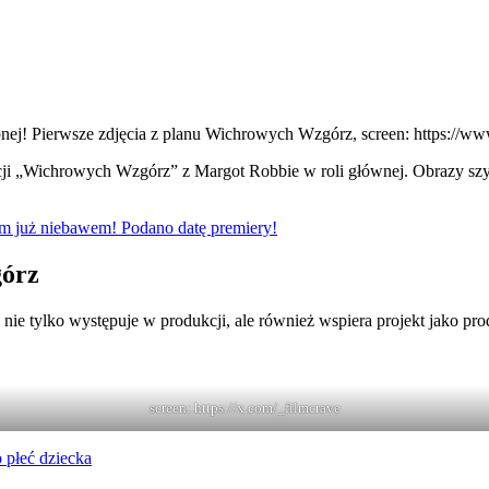
bnej! Pierwsze zdjęcia z planu Wichrowych Wzgórz, screen: https
zacji „Wichrowych Wzgórz” z Margot Robbie w roli głównej. Obrazy sz
m już niebawem! Podano datę premiery!
górz
e nie tylko występuje w produkcji, ale również wspiera projekt jako
screen: https://x.com/_filmcrave
 płeć dziecka