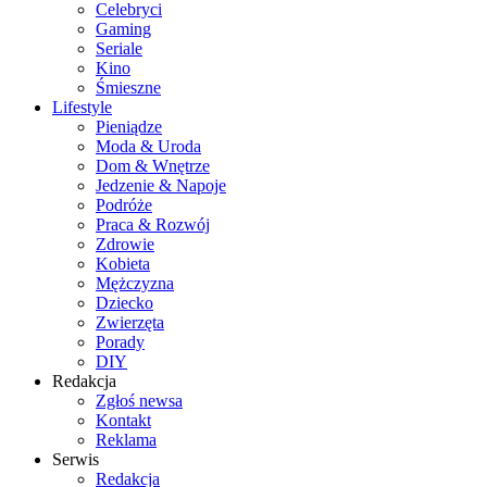
Celebryci
Gaming
Seriale
Kino
Śmieszne
Lifestyle
Pieniądze
Moda & Uroda
Dom & Wnętrze
Jedzenie & Napoje
Podróże
Praca & Rozwój
Zdrowie
Kobieta
Mężczyzna
Dziecko
Zwierzęta
Porady
DIY
Redakcja
Zgłoś newsa
Kontakt
Reklama
Serwis
Redakcja