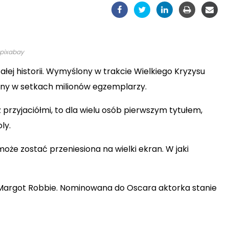
Porady
DIY
. pixabay
łej historii. Wymyślony w trakcie Wielkiego Kryzysu
edany w setkach milionów egzemplarzy.
z przyjaciółmi, to dla wielu osób pierwszym tytułem,
ly.
że zostać przeniesiona na wielki ekran. W jaki
 Margot Robbie. Nominowana do Oscara aktorka stanie