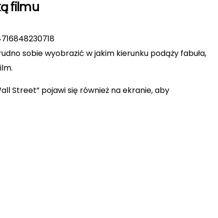
ą filmu
14716848230718
udno sobie wyobrazić w jakim kierunku podąży fabuła,
ilm.
all Street” pojawi się również na ekranie, aby