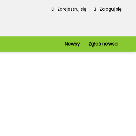
Zarejestruj się
Zaloguj się
Newsy
Zgłoś newsa
ie
Serwis
Redakcja
Regulamin
Polityka prywatności
iowe
Mapa strony
kie
Kanały RSS